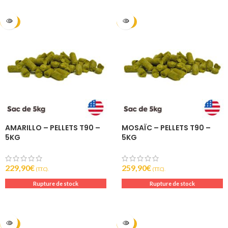
2025
2025
AMARILLO – PELLETS T90 –
MOSAÏC – PELLETS T90 –
5KG
5KG
229,90
€
259,90
€
(T.T.C).
(T.T.C).
Rupture de stock
Rupture de stock
2024
2024