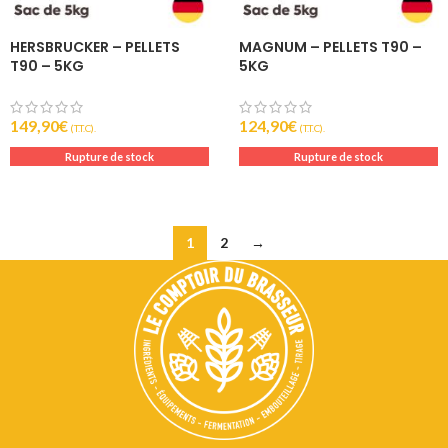
HERSBRUCKER – PELLETS
MAGNUM – PELLETS T90 –
T90 – 5KG
5KG
149,90
€
124,90
€
(T.T.C).
(T.T.C).
Rupture de stock
Rupture de stock
1
2
→