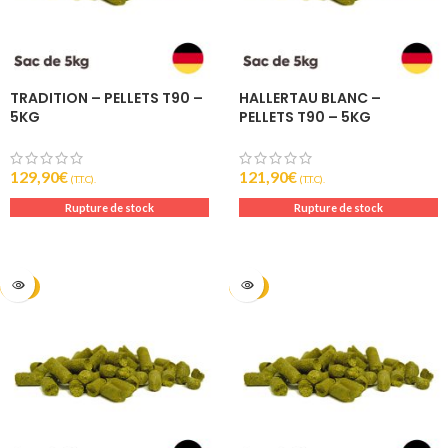
TRADITION – PELLETS T90 –
HALLERTAU BLANC –
5KG
PELLETS T90 – 5KG
129,90
€
121,90
€
(T.T.C).
(T.T.C).
Rupture de stock
Rupture de stock
2024
2025