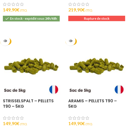
149,90
€
219,90
€
(T.T.C).
(T.T.C).
En stock - expédié sous 24h/48h
Rupture de stock
2025
2025
STRISSELSPALT – PELLETS
ARAMIS – PELLETS T90 –
T90 – 5KG
5KG
149,90
€
149,90
€
(T.T.C).
(T.T.C).