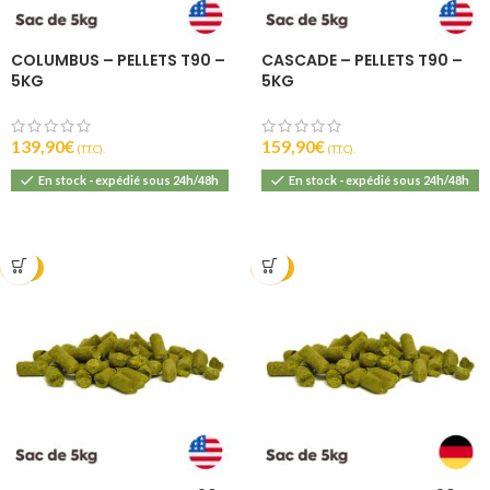
COLUMBUS – PELLETS T90 –
CASCADE – PELLETS T90 –
5KG
5KG
139,90
€
159,90
€
(T.T.C).
(T.T.C).
En stock - expédié sous 24h/48h
En stock - expédié sous 24h/48h
2025
2024