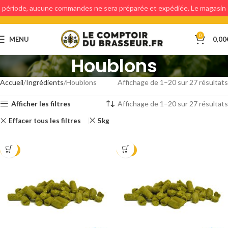
période, aucune commandes ne sera préparée et expédiée. Le magasin
étant fermé, aucun retraits en magasin ne sera possible.
0
MENU
0,00
Houblons
Accueil
Ingrédients
Houblons
Affichage de 1–20 sur 27 résultats
Afficher les filtres
Affichage de 1–20 sur 27 résultats
Effacer tous les filtres
5kg
2025
2025