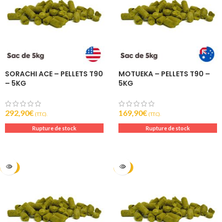
SORACHI ACE – PELLETS T90
MOTUEKA – PELLETS T90 –
– 5KG
5KG
292,90
€
169,90
€
(T.T.C).
(T.T.C).
Rupture de stock
Rupture de stock
2025
2025