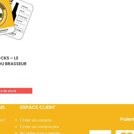
IBU :
22
DI :
1040 - 106
DF :
1010 - 101
EBC :
8
CKS – LE
U BRASSEUR
e de stock
NS
ESPACE CLIENT
Paiem
s ?
Créer un compte
Créer un compte pro
Accèder à un compte