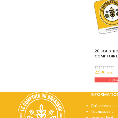
20 SOUS-BO
COMPTOIR D
2,50
€
(T.T.C).
Ruptur
INFORMATIO
Qui sommes-nou
Nos magasins
Service Client