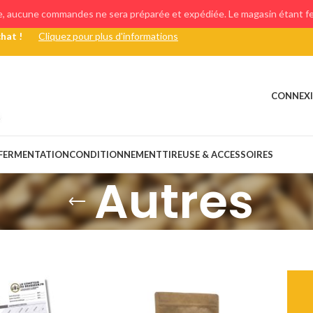
e, aucune commandes ne sera préparée et expédiée. Le magasin étant fer
chat !
Cliquez pour plus d'informations
CONNEXI
FERMENTATION
CONDITIONNEMENT
TIREUSE & ACCESSOIRES
Autres