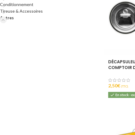
Conditionnement
Tireuse & Accessoires
Autres
DÉCAPSULEU
COMPTOIR D
2,50
€
(T.T.C).
En stock - e