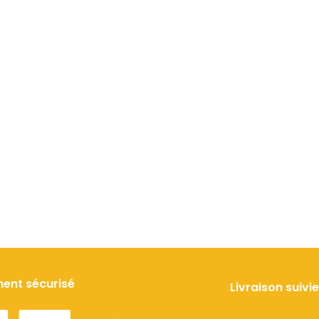
0
6
ent sécurisé
Livraison suivie