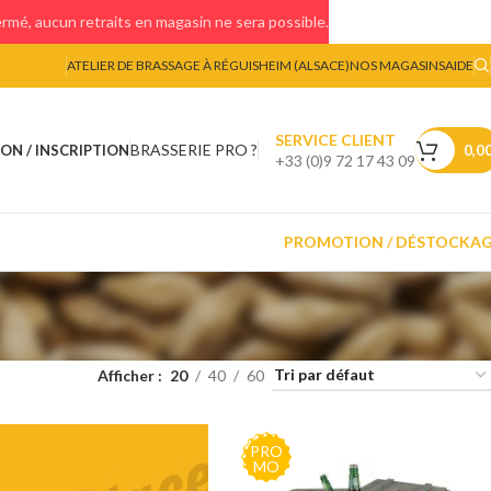
mé, aucun retraits en magasin ne sera possible.
ATELIER DE BRASSAGE À RÉGUISHEIM (ALSACE)
NOS MAGASINS
AIDE
SERVICE CLIENT
BRASSERIE PRO ?
ON / INSCRIPTION
0,0
+33 (0)9 72 17 43 09
PROMOTION / DÉSTOCKA
Afficher
20
40
60
PRO
MO