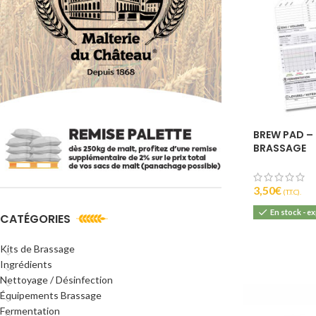
BREW PAD – 
BRASSAGE
3,50
€
(T.T.C).
En stock - e
CATÉGORIES
Kits de Brassage
Ingrédients
Nettoyage / Désinfection
Équipements Brassage
Fermentation