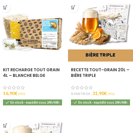
KIT RECHARGE TOUT GRAIN
RECETTE TOUT-GRAIN 20L –
4L – BLANCHE BELGE
BIÈRE TRIPLE
16,90
€
31,90
€
À PARTIR DE :
(T.T.C).
(T.T.C).
En stock - expédié sous 24h/48h
En stock - expédié sous 24h/48h