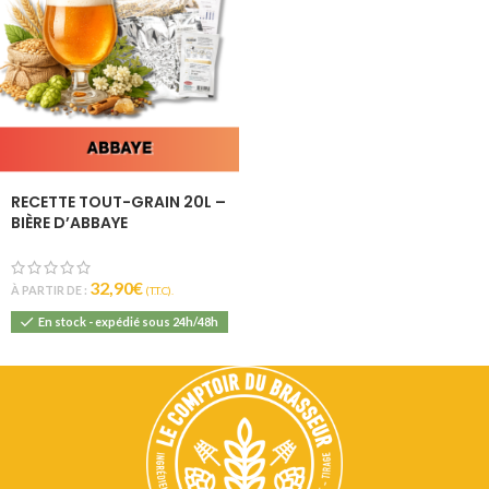
RECETTE TOUT-GRAIN 20L –
BIÈRE D’ABBAYE
32,90
€
À PARTIR DE :
(T.T.C).
En stock - expédié sous 24h/48h