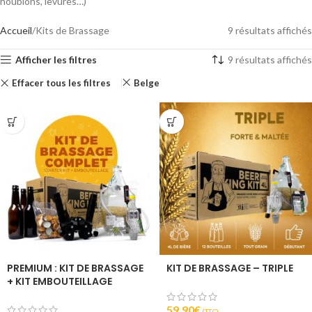
houblons, levures…)
Accueil
Kits de Brassage
9 résultats affichés
Afficher les filtres
9 résultats affichés
Effacer tous les filtres
Belge
PREMIUM : KIT DE BRASSAGE
KIT DE BRASSAGE – TRIPLE
+ KIT EMBOUTEILLAGE
59,90
€
(T.T.C).