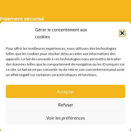
Paiement sécurisé
Gérer le consentement aux
cookies
Pour offrir les meilleures expériences, nous utilisons des technologies
telles que les cookies pour stocker et/ou accéder aux informations des
Livraison suivie
appareils. Le fait de consentir à ces technologies nous permettra de traiter
des données telles que le comportement de navigation ou les ID uniques sur
ce site. Le fait de ne pas consentir ou de retirer son consentement peut avoir
un effet négatif sur certaines caractéristiques et fonctions.
Accepter
Mentions légales
CGV
Vie privée
Préférences cookie
Certificats
Conditions des offres
Déstockage
Refuser
Questions fréquentes
Recrutement
Contact
L'ABUS D'ALCOOL EST DANGEREUX POUR LA SANTÉ.
Voir les préférences
CONSOMMER AVEC MODÉRATION.