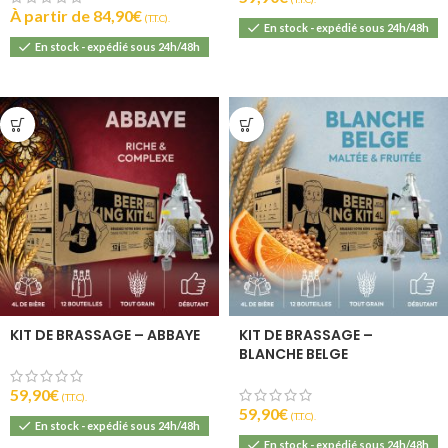
À partir de
84,90
€
(T.T.C).
En stock - expédié sous 24h/48h
En stock - expédié sous 24h/48h
KIT DE BRASSAGE – ABBAYE
KIT DE BRASSAGE –
BLANCHE BELGE
59,90
€
(T.T.C).
59,90
€
(T.T.C).
En stock - expédié sous 24h/48h
En stock - expédié sous 24h/48h