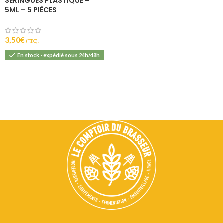
SERINGUES PLASTIQUE –
5ML – 5 PIÈCES
3,50
€
(T.T.C).
En stock - expédié sous 24h/48h