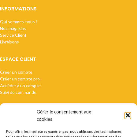
INFORMATIONS
Qui sommes-nous ?
Nos magasins
Service Client
Livraisons
ESPACE CLIENT
Créer un compte
Créer un compte pro
Accèder à un compte
Suivi de commande
Gérer le consentement aux
cookies
Paiement sécurisé
Pour offrir les meilleures expériences, nous utilisons des technologies
telles que les cookies pour stocker et/ou accéder aux informations des