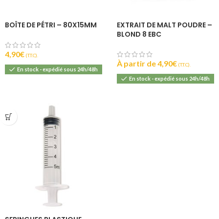
BOÎTE DE PÉTRI – 80X15MM
EXTRAIT DE MALT POUDRE –
BLOND 8 EBC
4,90
€
(T.T.C).
À partir de
4,90
€
(T.T.C).
En stock - expédié sous 24h/48h
En stock - expédié sous 24h/48h