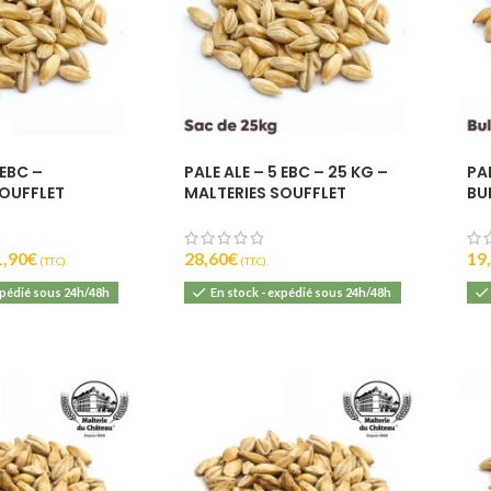
 EBC –
PALE ALE – 5 EBC – 25 KG –
PAL
SOUFFLET
MALTERIES SOUFFLET
BU
1,90
€
28,60
€
19
(T.T.C).
(T.T.C).
xpédié sous 24h/48h
En stock - expédié sous 24h/48h