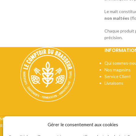
Le malt constitue
non maltées
(fl
Chaque produit p
précision.
INFORMATIO
Qui sommes-nou
Nos magasins
Service Client
Livraisons
Mentions légales
CGV
Vie privée
Préférences cookie
Certifi
Gérer le consentement aux cookies
Recrutement
Contact