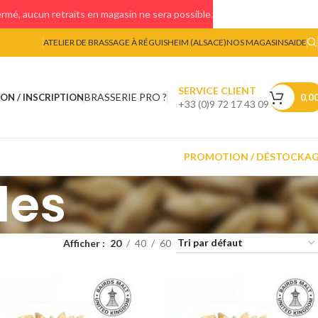
mé, aucun retraits en magasin ne sera possible.
ATELIER DE BRASSAGE À RÉGUISHEIM (ALSACE)
NOS MAGASINS
AIDE
SERVICE CLIENT
BRASSERIE PRO ?
ON / INSCRIPTION
0,0
+33 (0)9 72 17 43 09
PROMOTION / DÉSTOCKA
les
Afficher
20
40
60