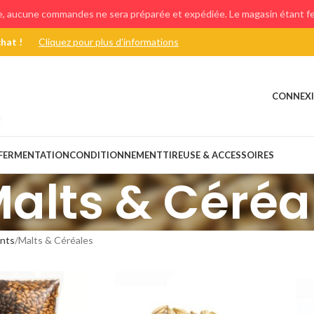
e, aucune commandes ne sera préparée et expédiée. Le magasin étant fer
chat !
Cliquez pour plus d'informations
CONNEXI
FERMENTATION
CONDITIONNEMENT
TIREUSE & ACCESSOIRES
alts & Céréa
ents
Malts & Céréales