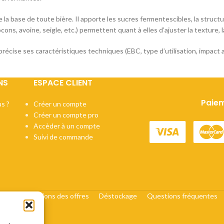
 la base de toute bière. Il apporte les sucres fermentescibles, la structu
ocons, avoine, seigle, etc.) permettent quant à elles d’ajuster la texture,
récise ses caractéristiques techniques (EBC, type d’utilisation, impact
NS
ESPACE CLIENT
Paiem
s ?
Créer un compte
Créer un compte pro
Accèder à un compte
Suivi de commande
cats
Conditions des offres
Déstockage
Questions fréquentes