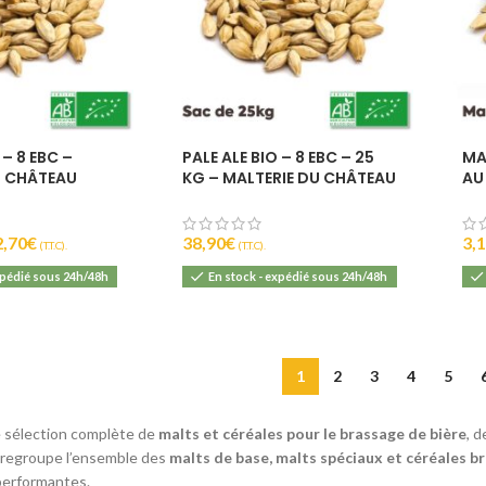
 – 8 EBC –
PALE ALE BIO – 8 EBC – 25
MA
U CHÂTEAU
KG – MALTERIE DU CHÂTEAU
AU
2,70
€
38,90
€
3,
(T.T.C).
(T.T.C).
xpédié sous 24h/48h
En stock - expédié sous 24h/48h
1
2
3
4
5
 sélection complète de
malts et céréales pour le brassage de bière
, 
 regroupe l’ensemble des
malts de base, malts spéciaux et céréales br
performantes.