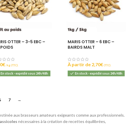
RIS OTTER – 3-5 EBC –
MARIS OTTER – 6 EBC –
 POIDS
BAIRDS MALT
10
€
À partir de
2,70
€
(T.T.C).
(T.T.C).
En stock - expédié sous 24h/48h
En stock - expédié sous 24h/48h
6
7
→
destinée aux brasseurs amateurs exigeants comme aux professionnels.
assicoles
nécessaires à la création de recettes équilibrées,