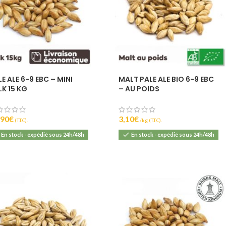
E ALE 6-9 EBC – MINI
MALT PALE ALE BIO 6-9 EBC
LK 15 KG
– AU POIDS
,90
€
3,10
€
(T.T.C).
(T.T.C).
En stock - expédié sous 24h/48h
En stock - expédié sous 24h/48h