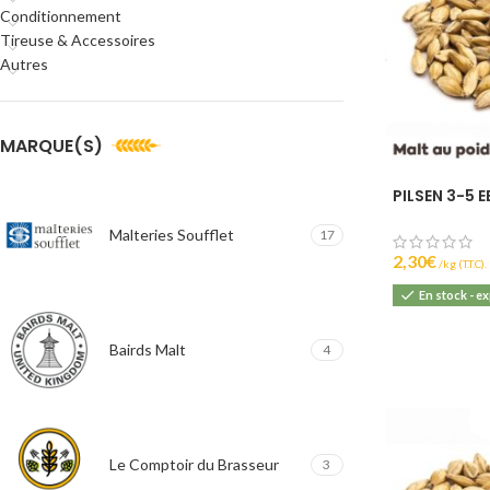
Conditionnement
Tireuse & Accessoires
Autres
MARQUE(S)
PILSEN 3-5 
Malteries Soufflet
17
2,30
€
(T.T.C).
En stock - e
Bairds Malt
4
Le Comptoir du Brasseur
3