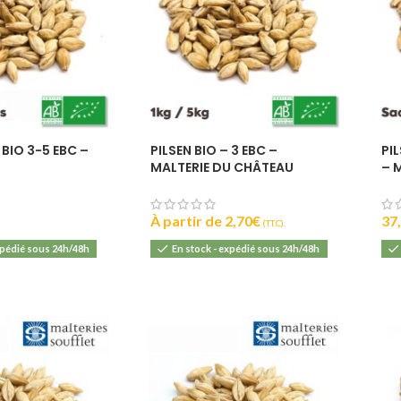
IBU :
22
DI :
1040 - 106
DF :
1010 - 101
EBC :
8
 BIO 3-5 EBC –
PILSEN BIO – 3 EBC –
PIL
MALTERIE DU CHÂTEAU
– 
À partir de
2,70
€
37
(T.T.C).
xpédié sous 24h/48h
En stock - expédié sous 24h/48h