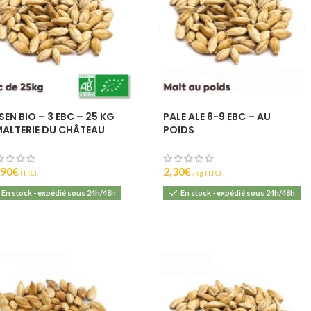
0
6
SEN BIO – 3 EBC – 25 KG
PALE ALE 6-9 EBC – AU
MALTERIE DU CHÂTEAU
POIDS
,90
€
2,30
€
(T.T.C).
(T.T.C).
En stock - expédié sous 24h/48h
En stock - expédié sous 24h/48h