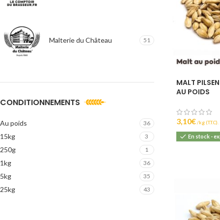
Malterie du Château
51
MALT PILSEN
AU POIDS
CONDITIONNEMENTS
3,10
€
Au poids
(T.T.C).
36
15kg
3
En stock - e
250g
1
1kg
36
5kg
35
25kg
43