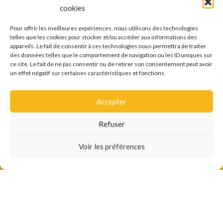
ESPACE CLIENT
cookies
Créer un compte
Pour offrir les meilleures expériences, nous utilisons des technologies
Créer un compte pro
telles que les cookies pour stocker et/ou accéder aux informations des
Accèder à un compte
appareils. Le fait de consentir à ces technologies nous permettra de traiter
des données telles que le comportement de navigation ou les ID uniques sur
Suivi de commande
ce site. Le fait de ne pas consentir ou de retirer son consentement peut avoir
un effet négatif sur certaines caractéristiques et fonctions.
Accepter
Paiement sécurisé
Refuser
Voir les préférences
Livraison suivie