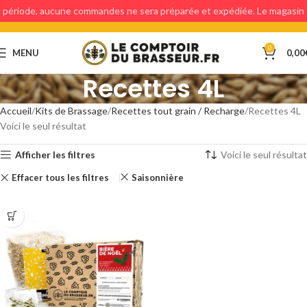
période, aucune commandes ne sera préparée et expédiée. Le magasin
étant fermé, aucun retraits en magasin ne sera possible.
0
MENU
0,00
Recettes 4L
Accueil
Kits de Brassage
Recettes tout grain / Recharge
Recettes 4L
Voici le seul résultat
Afficher les filtres
Voici le seul résultat
Effacer tous les filtres
Saisonnière