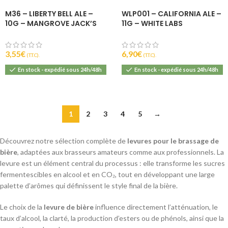
M36 – LIBERTY BELL ALE –
WLP001 – CALIFORNIA ALE –
10G – MANGROVE JACK’S
11G – WHITE LABS
3,55
€
6,90
€
(T.T.C).
(T.T.C).
En stock - expédié sous 24h/48h
En stock - expédié sous 24h/48h
1
2
3
4
5
→
Découvrez notre sélection complète de
levures pour le brassage de
bière
, adaptées aux brasseurs amateurs comme aux professionnels. La
levure est un élément central du processus : elle transforme les sucres
fermentescibles en alcool et en CO₂, tout en développant une large
palette d’arômes qui définissent le style final de la bière.
Le choix de la
levure de bière
influence directement l’atténuation, le
taux d’alcool, la clarté, la production d’esters ou de phénols, ainsi que la