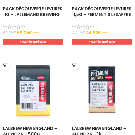
PACK DÉCOUVERTE LEVURES
PACK DÉCOUVERTE LEVURES
11G – LALLEMAND BREWING
11,5G – FERMENTIS LESAFFRE
58,26
€
44,82
€
61,35
€
47,15
€
(T.T.C).
(T.T.C).
stock insuffisant
stock insuffisant
LALBREW NEW ENGLAND –
LALBREW NEW ENGLAND –
ALE NEIPA – 500G
ALE NEIPA – 11G