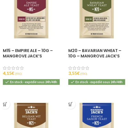
M15 – EMPIRE ALE – 10G –
M20 – BAVARIAN WHEAT –
MANGROVE JACK’S
10G – MANGROVE JACK’S
4,15
€
3,55
€
(T.T.C).
(T.T.C).
En stock - expédié sous 24h/48h
En stock - expédié sous 24h/48h