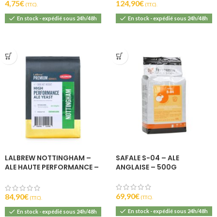
4,75
€
124,90
€
(T.T.C).
(T.T.C).
En stock - expédié sous 24h/48h
En stock - expédié sous 24h/48h
LALBREW NOTTINGHAM –
SAFALE S-04 – ALE
ALE HAUTE PERFORMANCE –
ANGLAISE – 500G
500G
69,90
€
84,90
€
(T.T.C).
(T.T.C).
En stock - expédié sous 24h/48h
En stock - expédié sous 24h/48h