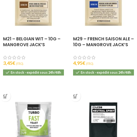
M21 – BELGIAN WIT – 10G –
M29 – FRENCH SAISON ALE –
MANGROVE JACK’S
10G – MANGROVE JACK’S
3,45
€
4,95
€
(T.T.C).
(T.T.C).
En stock - expédié sous 24h/48h
En stock - expédié sous 24h/48h