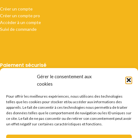
Créer un compte
Créer un compte pro
Accèder à un compte
Suivi de commande
Paiement sécurisé
Gérer le consentement aux
cookies
Pour offrir les meilleures expériences, nous utilisons des technologies
telles que les cookies pour stocker et/ou accéder aux informations des
Livraison suivie
appareils. Le fait de consentir à ces technologies nous permettra de traiter
des données telles que le comportement de navigation ou les ID uniques sur
ce site. Le fait de ne pas consentir ou de retirer son consentement peut avoir
un effet négatif sur certaines caractéristiques et fonctions.