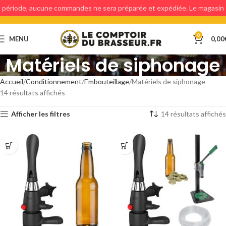
période, aucune commandes ne sera préparée et expédiée. Le magasin
étant fermé, aucun retraits en magasin ne sera possible.
0
MENU
0,00
Matériels de siphonage
Accueil
Conditionnement
Embouteillage
Matériels de siphonage
14 résultats affichés
Afficher les filtres
14 résultats affichés