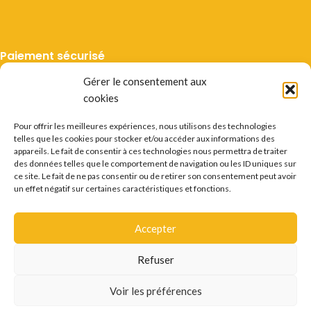
Paiement sécurisé
Gérer le consentement aux
cookies
Pour offrir les meilleures expériences, nous utilisons des technologies
telles que les cookies pour stocker et/ou accéder aux informations des
Livraison suivie
appareils. Le fait de consentir à ces technologies nous permettra de traiter
des données telles que le comportement de navigation ou les ID uniques sur
ce site. Le fait de ne pas consentir ou de retirer son consentement peut avoir
un effet négatif sur certaines caractéristiques et fonctions.
Accepter
Mentions légales
CGV
Vie privée
Préférences cookie
Certificats
Conditions des offres
Déstockage
Refuser
Questions fréquentes
Recrutement
Contact
L'ABUS D'ALCOOL EST DANGEREUX POUR LA SANTÉ.
Voir les préférences
CONSOMMER AVEC MODÉRATION.