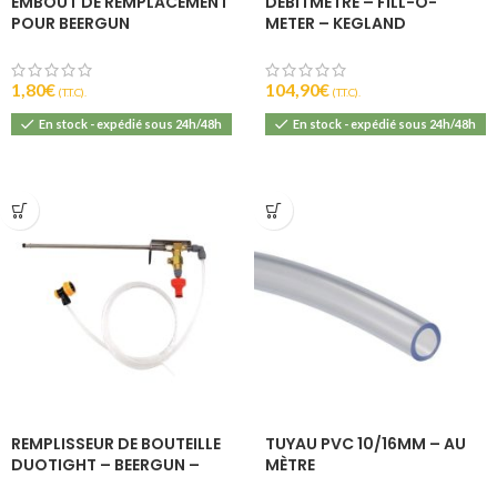
EMBOUT DE REMPLACEMENT
DÉBITMÈTRE – FILL-O-
POUR BEERGUN
METER – KEGLAND
1,80
€
104,90
€
(T.T.C).
(T.T.C).
En stock - expédié sous 24h/48h
En stock - expédié sous 24h/48h
REMPLISSEUR DE BOUTEILLE
TUYAU PVC 10/16MM – AU
DUOTIGHT – BEERGUN –
MÈTRE
KEGLAND