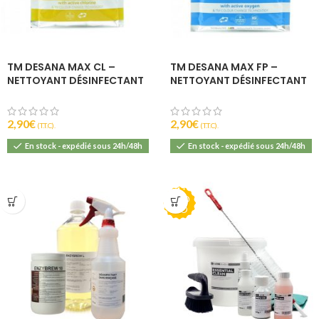
TM DESANA MAX CL –
TM DESANA MAX FP –
NETTOYANT DÉSINFECTANT
NETTOYANT DÉSINFECTANT
ALCALIN – 35G –
ALCALIN – 45G –
THONHAUSER
THONHAUSER
2,90
€
2,90
€
(T.T.C).
(T.T.C).
En stock - expédié sous 24h/48h
En stock - expédié sous 24h/48h
PRO
MO