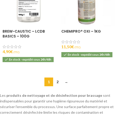
BREW-CAUSTIC – LCDB
CHEMIPRO® OXI – 1KG
BASICS – 100G
11,50
€
(T.T.C).
4,90
€
(T.T.C).
En stock - expédié sous 24h/48h
En stock - expédié sous 24h/48h
1
2
→
Les
produits de nettoyage et de désinfection pour brassage
sont
indispensables pour garantir une hygiène rigoureuse du matériel et
sécuriser l’ensemble du processus. Une surface parfaitement propre et
correctement désinfectée limite les risques de contamination et