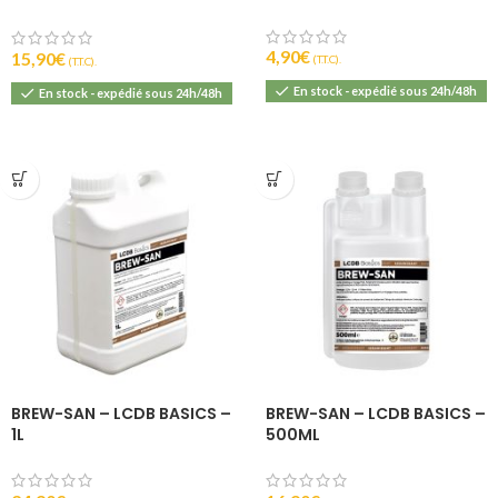
750 ML
4,90
€
15,90
€
(T.T.C).
(T.T.C).
En stock - expédié sous 24h/48h
En stock - expédié sous 24h/48h
BREW-SAN – LCDB BASICS –
BREW-SAN – LCDB BASICS –
1L
500ML