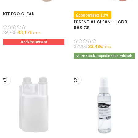
KIT ECO CLEAN
Économisez 10%
ESSENTIAL CLEAN – LCDB
BASICS
33,17
€
39,70
€
(T.T.C).
stock insuffisant
33,48
€
37,20
€
(T.T.C).
En stock - expédié sous 24h/48h