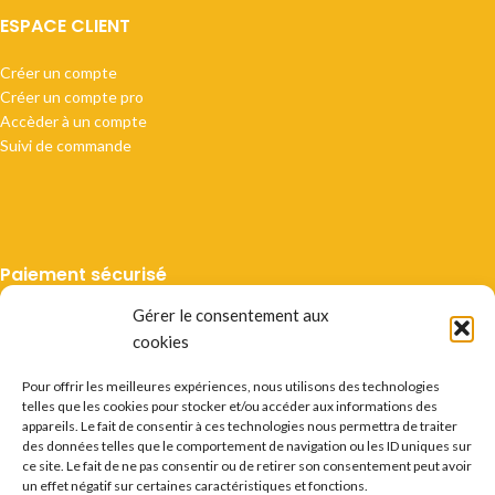
ESPACE CLIENT
Créer un compte
Créer un compte pro
Accèder à un compte
Suivi de commande
Paiement sécurisé
Gérer le consentement aux
cookies
Pour offrir les meilleures expériences, nous utilisons des technologies
telles que les cookies pour stocker et/ou accéder aux informations des
Livraison suivie
appareils. Le fait de consentir à ces technologies nous permettra de traiter
des données telles que le comportement de navigation ou les ID uniques sur
ce site. Le fait de ne pas consentir ou de retirer son consentement peut avoir
un effet négatif sur certaines caractéristiques et fonctions.