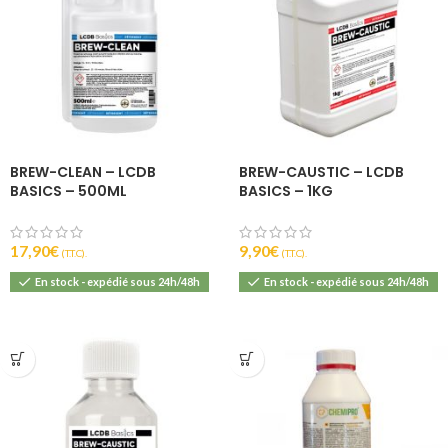
BREW-CLEAN – LCDB
BREW-CAUSTIC – LCDB
BASICS – 500ML
BASICS – 1KG
17,90
€
9,90
€
(T.T.C).
(T.T.C).
En stock - expédié sous 24h/48h
En stock - expédié sous 24h/48h