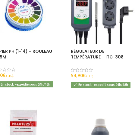
0
6
PIER PH (1-14) – ROULEAU
RÉGULATEUR DE
 5M
TEMPÉRATURE – ITC-308 –
INKBIRD
90
€
54,90
€
(T.T.C).
(T.T.C).
En stock - expédié sous 24h/48h
En stock - expédié sous 24h/48h