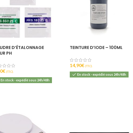
UDRE D’ÉTALONNAGE
TEINTURE D’IODE – 100ML
UR PH
14,90
€
(T.T.C).
50
€
(T.T.C).
En stock - expédié sous 24h/48h
En stock - expédié sous 24h/48h