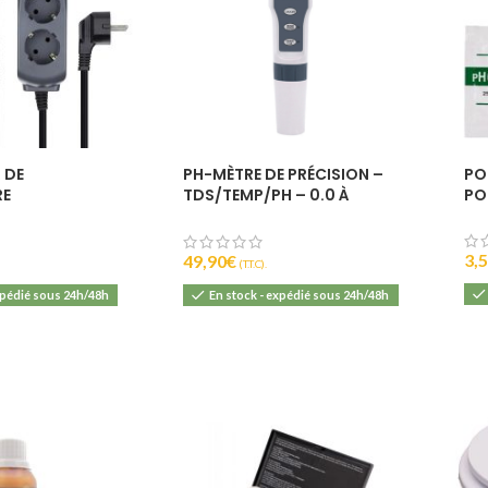
 DE
PH-MÈTRE DE PRÉCISION –
PO
RE
TDS/TEMP/PH – 0.0 À
PO
LE – ITC-
14.0PH
KBIRD
3,
49,90
€
(T.T.C).
xpédié sous 24h/48h
En stock - expédié sous 24h/48h