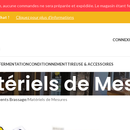
e, aucune commandes ne sera préparée et expédiée. Le magasin étant fer
chat !
Cliquez pour plus d'informations
CONNEXI
FERMENTATION
CONDITIONNEMENT
TIREUSE & ACCESSOIRES
ériels de Me
ents Brassage
Matériels de Mesures