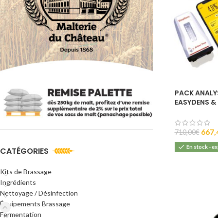
PACK ANALY
EASYDENS &
ANTON PAA
667,
710,00
€
En stock - e
CATÉGORIES
Kits de Brassage
Ingrédients
Nettoyage / Désinfection
Équipements Brassage
Fermentation