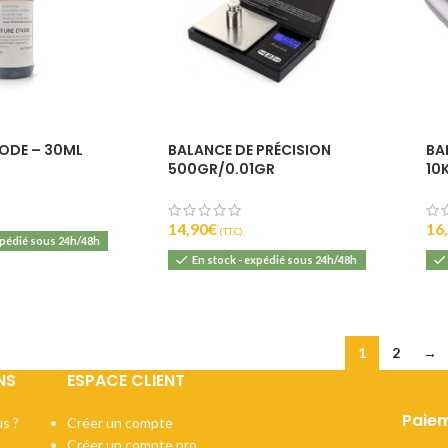
IODE – 30ML
BALANCE DE PRÉCISION
BA
500GR/0.01GR
10
14,90
€
16
(T.T.C).
xpédié sous 24h/48h
En stock - expédié sous 24h/48h
1
2
→
NS
ESPACE CLIENT
Paiem
s ?
Créer un compte
Créer un compte pro