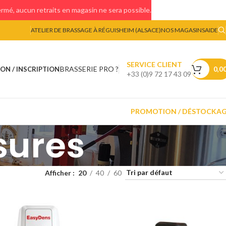
mé, aucun retraits en magasin ne sera possible.
ATELIER DE BRASSAGE À RÉGUISHEIM (ALSACE)
NOS MAGASINS
AIDE
SERVICE CLIENT
BRASSERIE PRO ?
ON / INSCRIPTION
0,0
+33 (0)9 72 17 43 09
PROMOTION / DÉSTOCKA
sures
Afficher
20
40
60