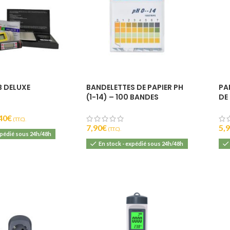
IBU :
22
DI :
1040 - 106
DF :
1010 - 101
EBC :
8
B DELUXE
BANDELETTES DE PAPIER PH
PA
(1-14) – 100 BANDES
DE
40
€
(T.T.C).
7,90
€
5,
(T.T.C).
xpédié sous 24h/48h
En stock - expédié sous 24h/48h