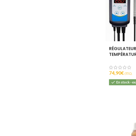
RÉGULATEUR
TEMPÉRATU
PROGRAMMAB
310T-B – IN
74,90
€
(T.T.C).
En stock - e