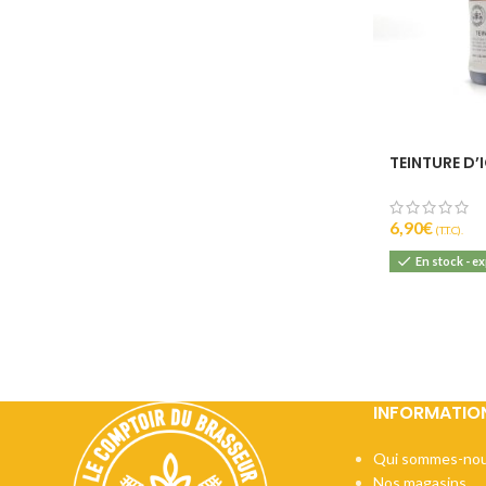
TEINTURE D’
6,90
€
(T.T.C).
En stock - e
INFORMATIO
Qui sommes-nou
Nos magasins