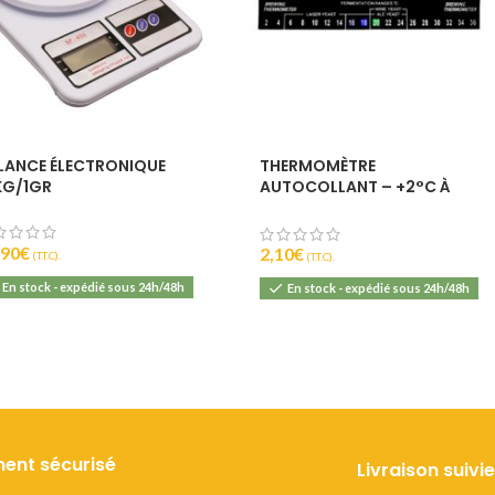
LANCE ÉLECTRONIQUE
THERMOMÈTRE
KG/1GR
AUTOCOLLANT – +2°C À
+36°C
,90
€
2,10
€
(T.T.C).
(T.T.C).
En stock - expédié sous 24h/48h
En stock - expédié sous 24h/48h
ent sécurisé
Livraison suivie