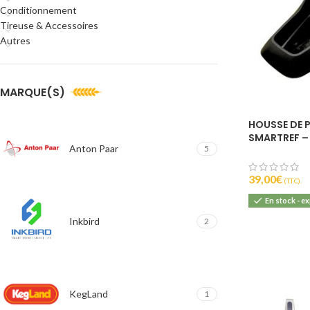
Conditionnement
Tireuse & Accessoires
Autres
MARQUE(S)
HOUSSE DE 
SMARTREF –
Anton Paar
5
39,00
€
(T.T.C).
En stock - e
Inkbird
2
KegLand
1