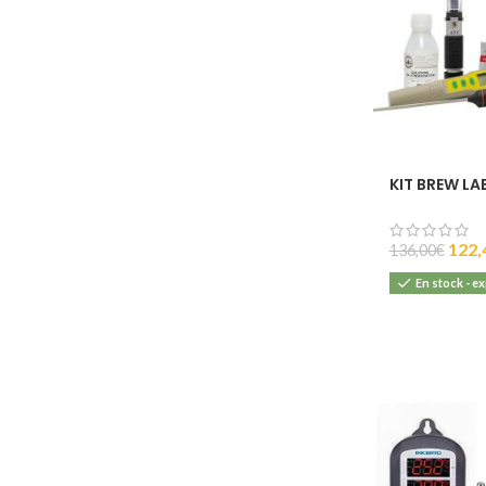
KIT BREW LA
122,
136,00
€
En stock - e