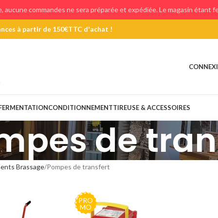
e, aucune commandes ne sera préparée et expédiée. Le magasin étant fer
chat !
Cliquez pour plus d'informations
CONNEXI
FERMENTATION
CONDITIONNEMENT
TIREUSE & ACCESSOIRES
mpes de tran
ents Brassage
Pompes de transfert
PRO
MO