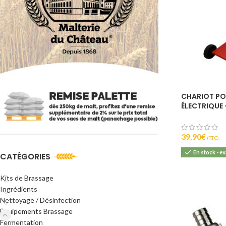
CHARIOT PO
ÉLECTRIQUE 
POMPE
39,90
€
(T.T.C).
En stock - e
CATÉGORIES
Kits de Brassage
Ingrédients
Nettoyage / Désinfection
Équipements Brassage
Fermentation