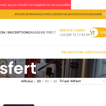
mé, aucun retraits en magasin ne sera possible.
ATELIER DE BRASSAGE À RÉGUISHEIM (ALSACE)
NOS MAGASINS
AIDE
SERVICE CLIENT
BRASSERIE PRO ?
ON / INSCRIPTION
0,0
+33 (0)9 72 17 43 09
PROMOTION / DÉSTOCKA
sfert
Afficher
20
40
60