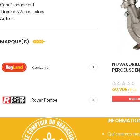
Conditionnement
Tireuse & Accessoires
Autres
MARQUE(S)
NOVAXDRILL
KegLand
1
PERCEUSE EN
INOXYDABLE
POMPE
60,90
€
(T.T.C).
Ruptur
Rover Pompe
3
INFORMATIO
Qui sommes-nou