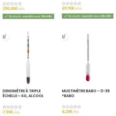
69,90
€
290,00
€
(T.T.C).
(T.T.C).
En stock - expédié sous 24h/48h
En stock - expédié sous 24h/48h
DENSIMÈTRE À TRIPLE
MUSTIMÈTRE BABO – 0-36
ÉCHELLE – SG, ALCOOL
°BABO
POTENTIEL, SUCRE
8,20
€
7,90
€
(T.T.C).
(T.T.C).