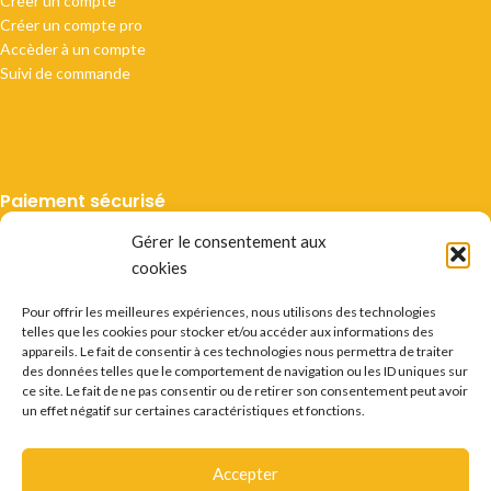
Créer un compte
Créer un compte pro
Accèder à un compte
Suivi de commande
Paiement sécurisé
Gérer le consentement aux
cookies
Pour offrir les meilleures expériences, nous utilisons des technologies
telles que les cookies pour stocker et/ou accéder aux informations des
Livraison suivie
appareils. Le fait de consentir à ces technologies nous permettra de traiter
des données telles que le comportement de navigation ou les ID uniques sur
ce site. Le fait de ne pas consentir ou de retirer son consentement peut avoir
un effet négatif sur certaines caractéristiques et fonctions.
Accepter
Mentions légales
CGV
Vie privée
Préférences cookie