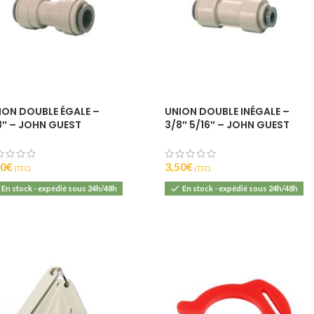
ION DOUBLE ÉGALE –
UNION DOUBLE INÉGALE –
8″ – JOHN GUEST
3/8″ 5/16″ – JOHN GUEST
90
€
3,50
€
(T.T.C).
(T.T.C).
En stock - expédié sous 24h/48h
En stock - expédié sous 24h/48h