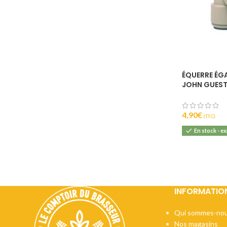
ÉQUERRE ÉGA
JOHN GUES
4,90
€
(T.T.C).
En stock - e
INFORMATIO
Qui sommes-nou
Nos magasins