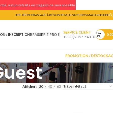
mé, aucun retraits en magasin ne sera possible.
ATELIER DE BRASSAGE À RÉGUISHEIM (ALSACE)
NOS MAGASINS
AIDE
SERVICE CLIENT
BRASSERIE PRO ?
ON / INSCRIPTION
0,0
+33 (0)9 72 17 43 09
PROMOTION / DÉSTOCKA
Guest
Afficher
20
40
60