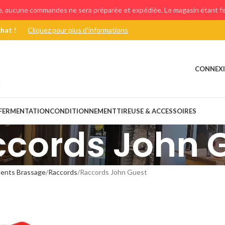
e, aucune commandes ne sera préparée et expédiée. Le magasin étant fer
chat !
Cliquez pour plus d'informations
CONNEXI
FERMENTATION
CONDITIONNEMENT
TIREUSE & ACCESSOIRES
cords John 
ents Brassage
Raccords
Raccords John Guest