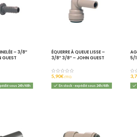
IBU :
22
DI :
1040 - 106
DF :
1010 - 101
EBC :
8
NELÉE – 3/8″
ÉQUERRE À QUEUE LISSE –
AG
N GUEST
3/8″ 3/8″ – JOHN GUEST
5/
5,90
€
3,
(T.T.C).
xpédié sous 24h/48h
En stock - expédié sous 24h/48h