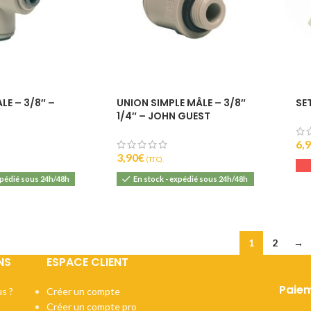
LE – 3/8″ –
UNION SIMPLE MÂLE – 3/8″
SE
T
1/4″ – JOHN GUEST
6,
3,90
€
(T.T.C).
xpédié sous 24h/48h
En stock - expédié sous 24h/48h
1
2
→
NS
ESPACE CLIENT
Paiem
s ?
Créer un compte
Créer un compte pro