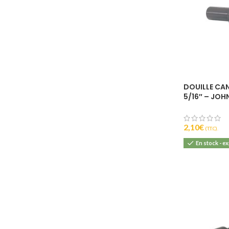
DOUILLE CAN
5/16″ – JOH
2,10
€
(T.T.C).
En stock - e