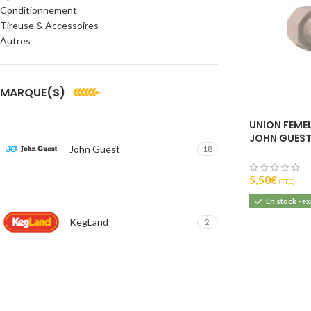
Conditionnement
Tireuse & Accessoires
Autres
MARQUE(S)
UNION FEMELL
JOHN GUES
John Guest
18
5,50
€
(T.T.C).
En stock - e
KegLand
2