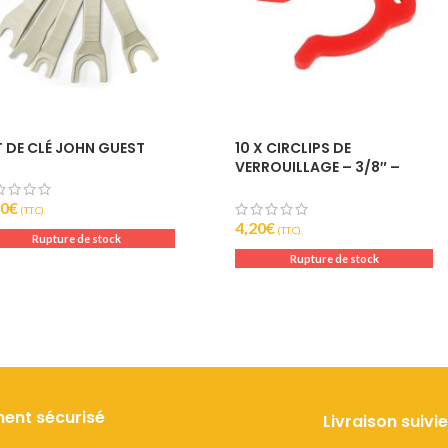
T DE CLÉ JOHN GUEST
10 X CIRCLIPS DE
VERROUILLAGE – 3/8″ –
JOHN GUEST
90
€
(T.T.C).
4,20
€
(T.T.C).
Rupture de stock
Rupture de stock
ent sécurisé
Livraison suivie