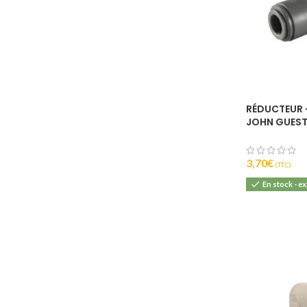
RÉDUCTEUR –
JOHN GUES
3,70
€
(T.T.C).
En stock - e