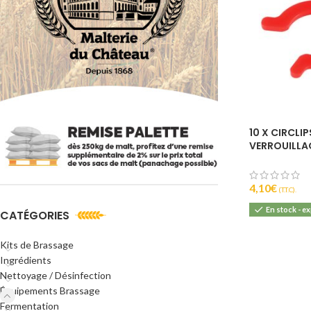
10 X CIRCLIP
VERROUILLAG
JOHN GUES
4,10
€
(T.T.C).
En stock - e
CATÉGORIES
Kits de Brassage
Ingrédients
Nettoyage / Désinfection
Équipements Brassage
Fermentation