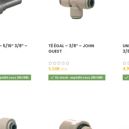
 5/16″ 3/8″ –
TÉ ÉGAL – 3/8″ – JOHN
UN
T
GUEST
3/
5,50
€
4,
(T.T.C).
xpédié sous 24h/48h
En stock - expédié sous 24h/48h