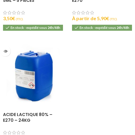
5ML – 5 PIÈCES
E270
3,50
€
À partir de
5,90
€
(T.T.C).
(T.T.C).
En stock - expédié sous 24h/48h
En stock - expédié sous 24h/48h
ACIDE LACTIQUE 80% –
E270 – 24KG