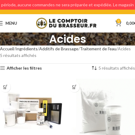
période, aucune commandes ne sera préparée et expédiée. Le magasin
étant fermé, aucun retraits en magasin ne sera possible.
0
MENU
0,00
Acides
Accueil
Ingrédients
Additifs de Brassage
Traitement de l'eau
Acides
5 résultats affichés
Afficher les filtres
5 résultats affichés