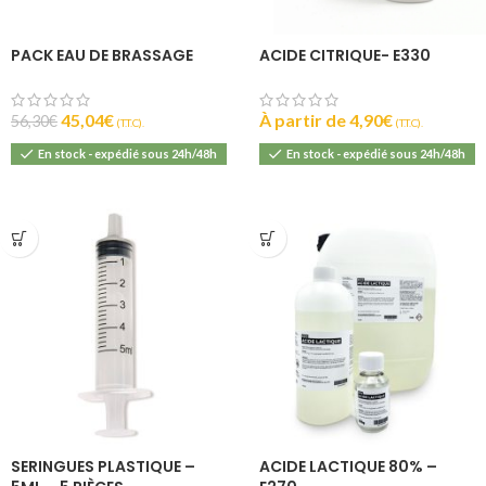
PACK EAU DE BRASSAGE
ACIDE CITRIQUE- E330
45,04
€
À partir de
4,90
€
56,30
€
(T.T.C).
(T.T.C).
En stock - expédié sous 24h/48h
En stock - expédié sous 24h/48h
SERINGUES PLASTIQUE –
ACIDE LACTIQUE 80% –