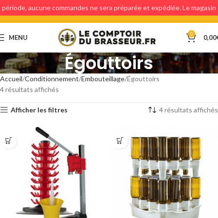
période, aucune commandes ne sera préparée et expédiée. Le magasin
étant fermé, aucun retraits en magasin ne sera possible.
0
MENU
0,00
Égouttoirs
Accueil
Conditionnement
Embouteillage
Égouttoirs
4 résultats affichés
Afficher les filtres
4 résultats affichés