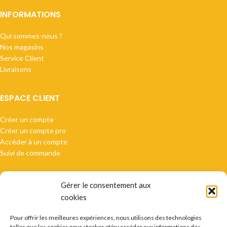
INFORMATIONS
Qui sommes-nous ?
Nos magasins
Service Client
Livraisons
ESPACE CLIENT
Créer un compte
Créer un compte pro
Accèder à un compte
Suivi de commande
Gérer le consentement aux
cookies
Paiement sécurisé
Pour offrir les meilleures expériences, nous utilisons des technologies
telles que les cookies pour stocker et/ou accéder aux informations des