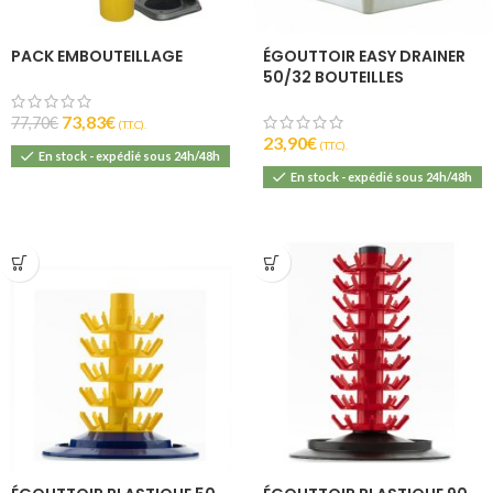
PACK EMBOUTEILLAGE
ÉGOUTTOIR EASY DRAINER
50/32 BOUTEILLES
73,83
€
77,70
€
(T.T.C).
23,90
€
(T.T.C).
En stock - expédié sous 24h/48h
En stock - expédié sous 24h/48h