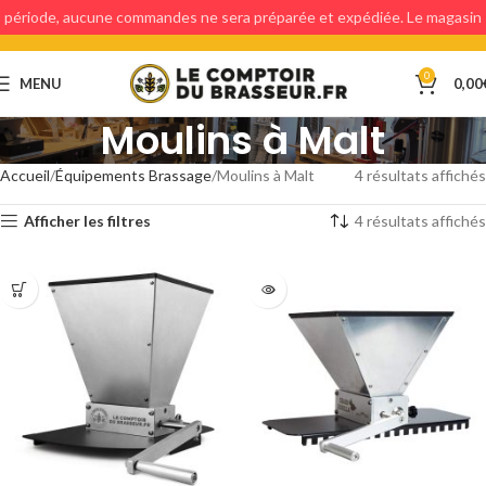
période, aucune commandes ne sera préparée et expédiée. Le magasin
étant fermé, aucun retraits en magasin ne sera possible.
0
MENU
0,00
Moulins à Malt
Accueil
Équipements Brassage
Moulins à Malt
4 résultats affichés
Afficher les filtres
4 résultats affichés