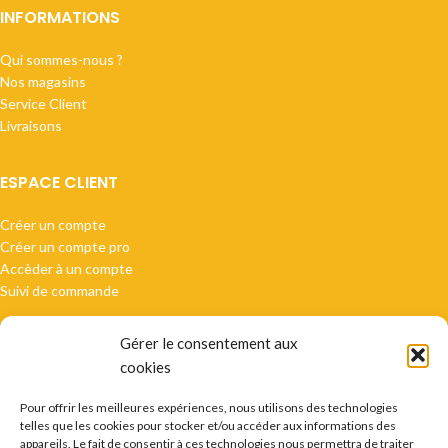
INFORMATIONS
Qui sommes-nous ?
Nos magasins
Service Client
Livraisons
ESPACE CLIENT
Créer un compte
Créer un compte pro
Accèder à un compte
Suivi de commande
Gérer le consentement aux
cookies
Paiement sécurisé
Pour offrir les meilleures expériences, nous utilisons des technologies
telles que les cookies pour stocker et/ou accéder aux informations des
appareils. Le fait de consentir à ces technologies nous permettra de traiter