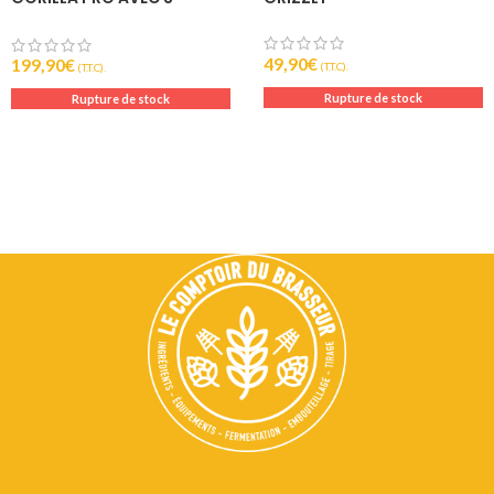
ROULEAUX INOX
49,90
€
199,90
€
(T.T.C).
(T.T.C).
Rupture de stock
Rupture de stock