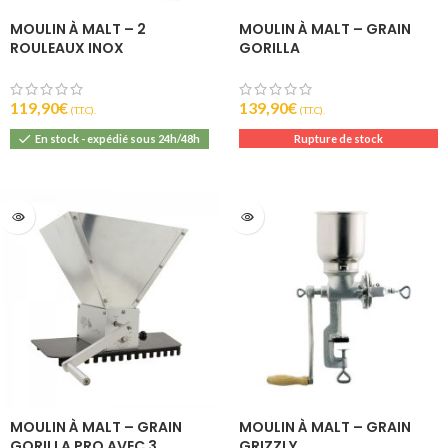
MOULIN À MALT – 2
MOULIN À MALT – GRAIN
ROULEAUX INOX
GORILLA
119,90
€
139,90
€
(T.T.C).
(T.T.C).
En stock - expédié sous 24h/48h
Rupture de stock
MOULIN À MALT – GRAIN
MOULIN À MALT – GRAIN
GORILLA PRO AVEC 3
GRIZZLY