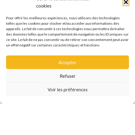
Au Comptoir du Brasseur, nous nous efforçons toujours
cookies
d'aider les gens à brasser avec succès et de manière
cohérente. L’un des principa...
Pour offrir les meilleures expériences, nous utilisons des technologies
telles que les cookies pour stocker et/ou accéder aux informations des
LIRE LA SUITE
appareils. Le fait de consentir à ces technologies nous permettra de traiter
des données telles que le comportement de navigation ou les ID uniques sur
ce site. Le fait de ne pas consentir ou de retirer son consentement peut avoir
un effet négatif sur certaines caractéristiques et fonctions.
Voir tous les articles
Accepter
Refuser
Voir les préférences