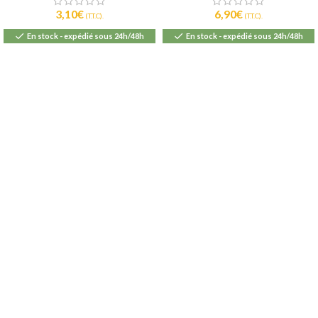
3,10
€
6,90
€
(T.T.C).
(T.T.C).
En stock - expédié sous 24h/48h
En stock - expédié sous 24h/48h