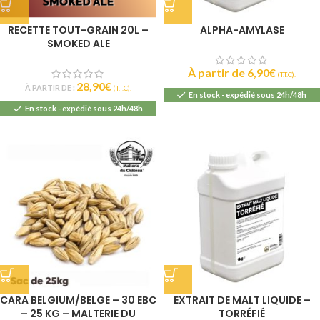
RECETTE TOUT-GRAIN 20L –
ALPHA-AMYLASE
SMOKED ALE
À partir de
6,90
€
(T.T.C).
28,90
€
À PARTIR DE :
(T.T.C).
En stock - expédié sous 24h/48h
En stock - expédié sous 24h/48h
CARA BELGIUM/BELGE – 30 EBC
EXTRAIT DE MALT LIQUIDE –
– 25 KG – MALTERIE DU
TORRÉFIÉ