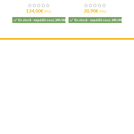
124,00
€
20,90
€
(T.T.C).
(T.T.C).
En
En stock - expédié sous 24h/48h
En stock - expédié sous 24h/48h