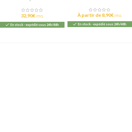
CHÂTEAU
À partir de
8,90
€
32,90
€
(T.T.C).
(T.T.C).
En stock - expédié sous 24h/48h
En stock - expédié sous 24h/48h