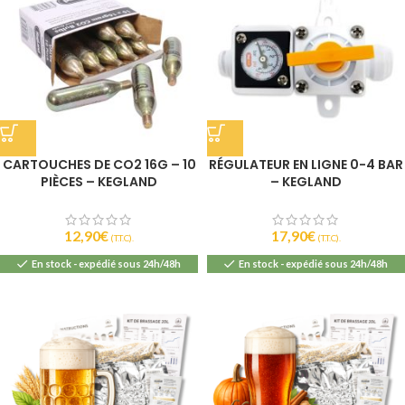
CARTOUCHES DE CO2 16G – 10
RÉGULATEUR EN LIGNE 0-4 BAR
PIÈCES – KEGLAND
– KEGLAND
12,90
€
17,90
€
(T.T.C).
(T.T.C).
En stock - expédié sous 24h/48h
En stock - expédié sous 24h/48h