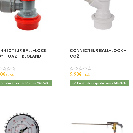
0
6
NNECTEUR BALL-LOCK
CONNECTEUR BALL-LOCK –
8″ – GAZ – KEGLAND
CO2
90
€
9,90
€
(T.T.C).
(T.T.C).
En stock - expédié sous 24h/48h
En stock - expédié sous 24h/48h