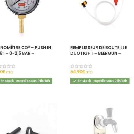
NOMÈTRE CO² – PUSH IN
REMPLISSEUR DE BOUTEILLE
6″ – 0-2,5 BAR –
DUOTIGHT – BEERGUN –
GLAND
KEGLAND
90
€
64,90
€
(T.T.C).
(T.T.C).
En stock - expédié sous 24h/48h
En stock - expédié sous 24h/48h