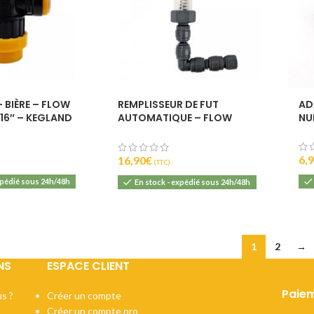
 BIÈRE – FLOW
REMPLISSEUR DE FUT
AD
16″ – KEGLAND
AUTOMATIQUE – FLOW
NU
STOPPER – KEGLAND
6,
16,90
€
(T.T.C).
xpédié sous 24h/48h
En stock - expédié sous 24h/48h
1
2
→
NS
ESPACE CLIENT
Paiem
s ?
Créer un compte
Créer un compte pro