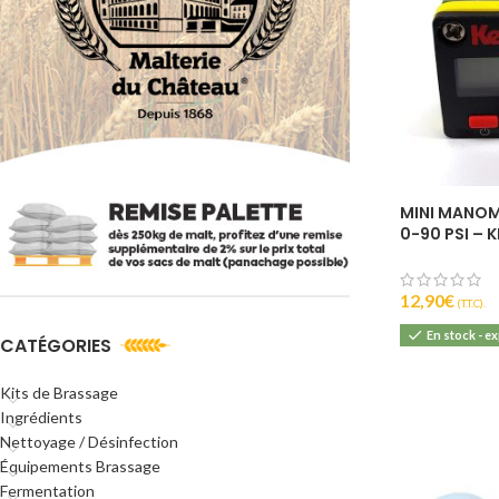
MINI MANOM
0-90 PSI – 
12,90
€
(T.T.C).
En stock - e
CATÉGORIES
Kits de Brassage
Ingrédients
Nettoyage / Désinfection
Équipements Brassage
Fermentation