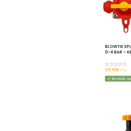
BLOWTIE SP
0-4 BAR – 
19,90
€
(T.T.C).
En stock - e