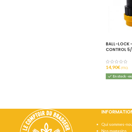
BALL-LOCK –
CONTROL 5/
14,90
€
(T.T.C).
En stock - e
INFORMATIO
Qui sommes-nou
Nos magasins