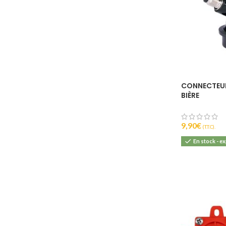
CONNECTEUR
BIÈRE
9,90
€
(T.T.C).
En stock - e