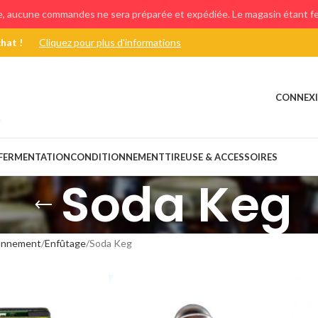
e, aucune commandes ne sera préparée et expédiée. Le magasin étant fer
chat !
Cliquez pour plus d'informations
CONNEXI
FERMENTATION
CONDITIONNEMENT
TIREUSE & ACCESSOIRES
Soda Keg
onnement
Enfûtage
Soda Keg