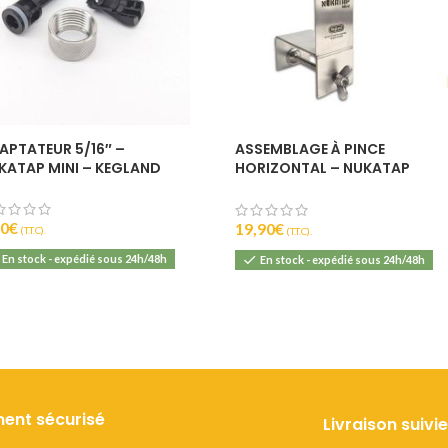
APTATEUR 5/16″ –
ASSEMBLAGE À PINCE
KATAP MINI – KEGLAND
HORIZONTAL – NUKATAP
MINI – KEGLAND
90
€
19,90
€
(T.T.C).
(T.T.C).
En stock - expédié sous 24h/48h
En stock - expédié sous 24h/48h
ent sécurisé
Livraison suivie