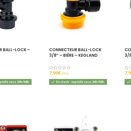
IBU :
22
DI :
1040 - 106
DF :
1010 - 101
EBC :
8
 BALL-LOCK –
CONNECTEUR BALL-LOCK
CO
3/8″ – BIÈRE – KEGLAND
3/
7,90
€
7,
(T.T.C).
xpédié sous 24h/48h
En stock - expédié sous 24h/48h