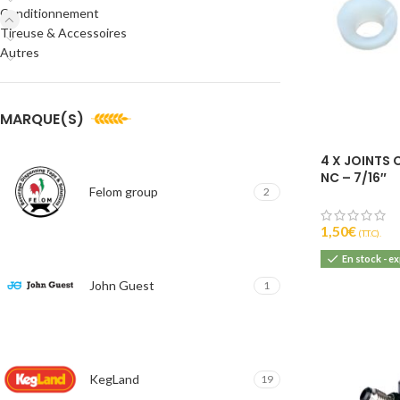
Conditionnement
Tireuse & Accessoires
Autres
MARQUE(S)
4 X JOINTS
NC – 7/16″
Felom group
2
1,50
€
(T.T.C).
En stock - e
John Guest
1
KegLand
19