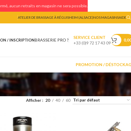
mé, aucun retraits en magasin ne sera possible.
ATELIER DE BRASSAGE À RÉGUISHEIM (ALSACE)
NOS MAGASINS
AIDE
SERVICE CLIENT
BRASSERIE PRO ?
ON / INSCRIPTION
0,0
+33 (0)9 72 17 43 09
PROMOTION / DÉSTOCKA
Afficher
20
40
60