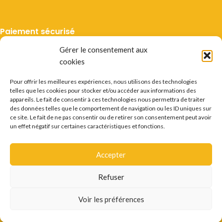
Paiement sécurisé
Gérer le consentement aux
cookies
Pour offrir les meilleures expériences, nous utilisons des technologies
telles que les cookies pour stocker et/ou accéder aux informations des
Livraison suivie
appareils. Le fait de consentir à ces technologies nous permettra de traiter
des données telles que le comportement de navigation ou les ID uniques sur
ce site. Le fait de ne pas consentir ou de retirer son consentement peut avoir
un effet négatif sur certaines caractéristiques et fonctions.
Accepter
Mentions légales
CGV
Vie privée
Préférences cookie
Certificats
Conditions des offres
Déstockage
Refuser
Questions fréquentes
Recrutement
Contact
L'ABUS D'ALCOOL EST DANGEREUX POUR LA SANTÉ.
Voir les préférences
CONSOMMER AVEC MODÉRATION.