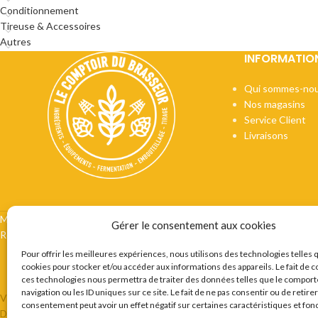
Conditionnement
Tireuse & Accessoires
Autres
INFORMATIO
Qui sommes-nou
Nos magasins
Service Client
Livraisons
Mentions légales
CGV
Vie privée
Préférences cookie
Certifi
Gérer le consentement aux cookies
Recrutement
Contact
Pour offrir les meilleures expériences, nous utilisons des technologies telles 
cookies pour stocker et/ou accéder aux informations des appareils. Le fait de c
ces technologies nous permettra de traiter des données telles que le compor
navigation ou les ID uniques sur ce site. Le fait de ne pas consentir ou de retire
VOUS ETES BRASSEUR OU AMATEUR DE BIERES ? LE COMPTOIR 
consentement peut avoir un effet négatif sur certaines caractéristiques et fon
DESTINÉE AU BRASSEURS AMATEURS ET PROFESSIONNELS EN P