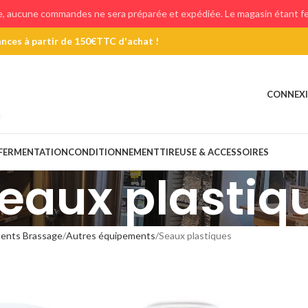
e, aucune commandes ne sera préparée et expédiée. Le magasin étant fer
chat !
Cliquez pour plus d'informations
CONNEXI
FERMENTATION
CONDITIONNEMENT
TIREUSE & ACCESSOIRES
eaux plastiq
ents Brassage
Autres équipements
Seaux plastiques