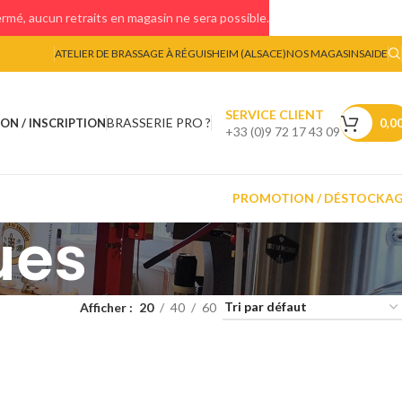
mé, aucun retraits en magasin ne sera possible.
ATELIER DE BRASSAGE À RÉGUISHEIM (ALSACE)
NOS MAGASINS
AIDE
SERVICE CLIENT
BRASSERIE PRO ?
ON / INSCRIPTION
0,0
+33 (0)9 72 17 43 09
PROMOTION / DÉSTOCKA
ues
Afficher
20
40
60