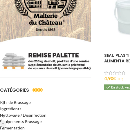
SEAU PLAST
ALIMENTAIRE
4,90
€
(T.T.C).
En stock - e
CATÉGORIES
Kits de Brassage
Ingrédients
Nettoyage / Désinfection
Équipements Brassage
Fermentation