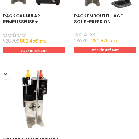
PACK CANNULAR
PACK EMBOUTEILLAGE
REMPLISSEUSE +
SOUS-PRESSION
ENCANNEUSE – KEGLAND
281,97
€
882,46
€
296,80
€
928,90
€
(T.T.C).
(T.T.C).
stock insuffisant
stock insuffisant