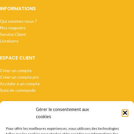
INFORMATIONS
Qui sommes-nous ?
Nos magasins
Service Client
Livraisons
ESPACE CLIENT
Créer un compte
Créer un compte pro
Accèder à un compte
Suivi de commande
Gérer le consentement aux
cookies
Paiement sécurisé
Pour offrir les meilleures expériences, nous utilisons des technologies
telles que les cookies pour stocker et/ou accéder aux informations des