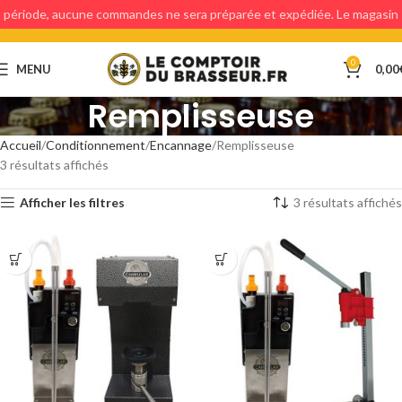
période, aucune commandes ne sera préparée et expédiée. Le magasin
étant fermé, aucun retraits en magasin ne sera possible.
0
MENU
0,00
Remplisseuse
Accueil
Conditionnement
Encannage
Remplisseuse
3 résultats affichés
Afficher les filtres
3 résultats affichés