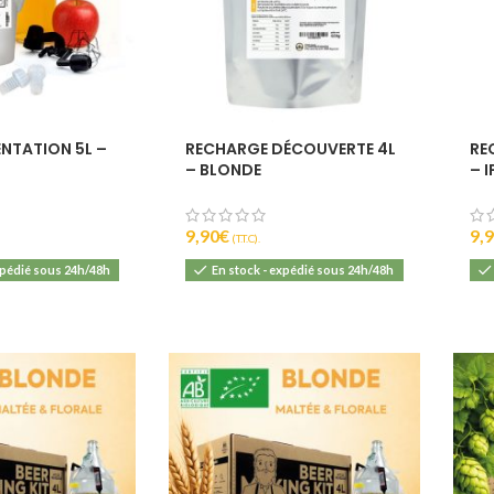
IBU :
22
DI :
1040 - 106
DF :
1010 - 101
EBC :
8
ENTATION 5L –
RECHARGE DÉCOUVERTE 4L
RE
– BLONDE
– I
9,90
€
9,
(T.T.C).
xpédié sous 24h/48h
En stock - expédié sous 24h/48h