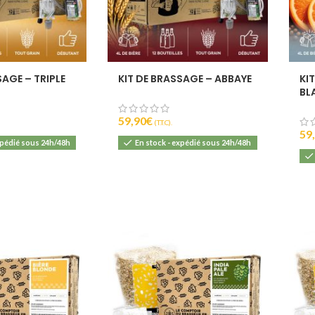
SAGE – TRIPLE
KIT DE BRASSAGE – ABBAYE
KI
BL
59,90
€
(T.T.C).
59
xpédié sous 24h/48h
En stock - expédié sous 24h/48h