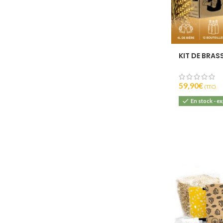
KIT DE BRAS
59,90
€
(T.T.C).
En stock - e