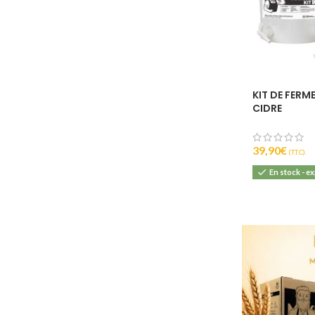
KIT DE FERM
CIDRE
39,90
€
(T.T.C).
En stock - e