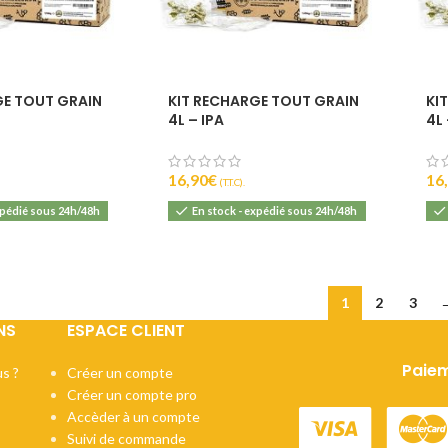
GE TOUT GRAIN
KIT RECHARGE TOUT GRAIN
KI
4L – IPA
4L
16,90
€
16
(T.T.C).
xpédié sous 24h/48h
En stock - expédié sous 24h/48h
1
2
3
NS
ESPACE CLIENT
Paiem
s ?
Créer un compte
Créer un compte pro
Accèder à un compte
Suivi de commande