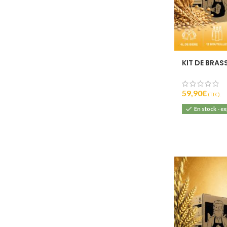
KIT DE BRAS
59,90
€
(T.T.C).
En stock - e