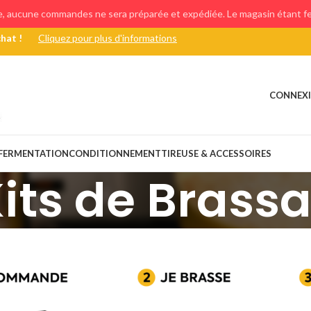
e, aucune commandes ne sera préparée et expédiée. Le magasin étant fer
chat !
Cliquez pour plus d'informations
CONNEXI
FERMENTATION
CONDITIONNEMENT
TIREUSE & ACCESSOIRES
its de Brass