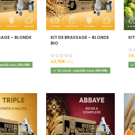
SAGE – BLONDE
KIT DE BRASSAGE – BLONDE
KI
BIO
59
62,90
€
(T.T.C).
xpédié sous 24h/48h
En stock - expédié sous 24h/48h