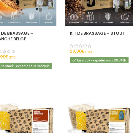
T DE BRASSAGE –
KIT DE BRASSAGE – STOUT
ANCHE BELGE
59,90
€
(T.T.C).
,90
€
(T.T.C).
En stock - expédié sous 24h/48h
En stock - expédié sous 24h/48h