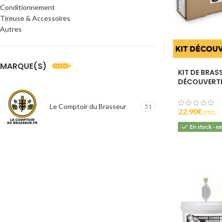
Conditionnement
Tireuse & Accessoires
Autres
MARQUE(S)
KIT DE BRAS
DÉCOUVERTE
Le Comptoir du Brasseur
51
22,90
€
(T.T.C).
En stock - e