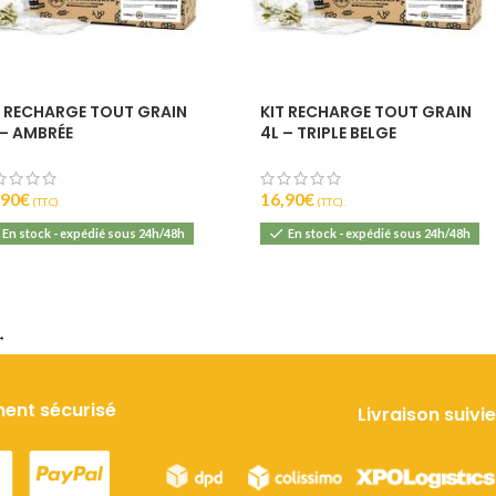
T RECHARGE TOUT GRAIN
KIT RECHARGE TOUT GRAIN
 – AMBRÉE
4L – TRIPLE BELGE
,90
€
16,90
€
(T.T.C).
(T.T.C).
En stock - expédié sous 24h/48h
En stock - expédié sous 24h/48h
→
ent sécurisé
Livraison suivie