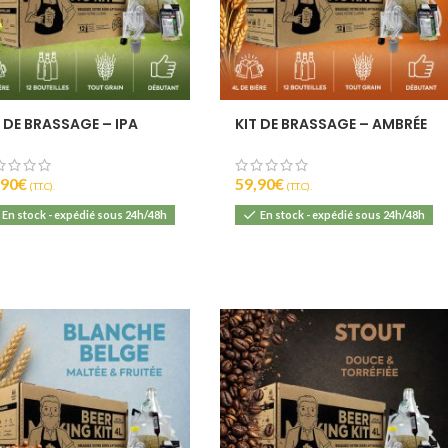
T DE BRASSAGE – IPA
KIT DE BRASSAGE – AMBRÉE
,90
€
59,90
€
(T.T.C).
(T.T.C).
En stock - expédié sous 24h/48h
En stock - expédié sous 24h/48h