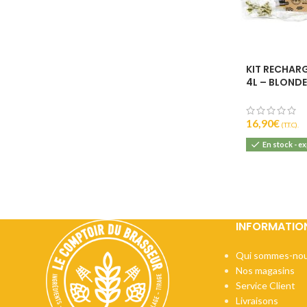
KIT RECHAR
4L – BLONDE
16,90
€
(T.T.C).
En stock - e
INFORMATIO
Qui sommes-nou
Nos magasins
Service Client
Livraisons