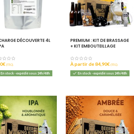
0
6
CHARGE DÉCOUVERTE 4L
PREMIUM : KIT DE BRASSAGE
PA
+ KIT EMBOUTEILLAGE
90
€
À partir de
84,90
€
(T.T.C).
(T.T.C).
En stock - expédié sous 24h/48h
En stock - expédié sous 24h/48h