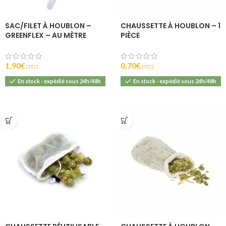
SAC/FILET À HOUBLON –
CHAUSSETTE À HOUBLON – 1
GREENFLEX – AU MÈTRE
PIÈCE
1,90
€
0,70
€
(T.T.C).
(T.T.C).
En stock - expédié sous 24h/48h
En stock - expédié sous 24h/48h