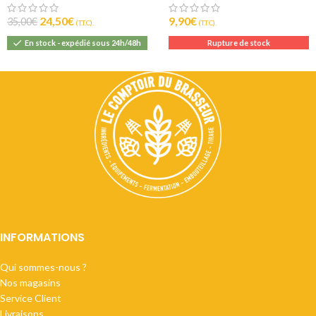
24,50
€
9,90
€
35,00
€
(T.T.C).
(T.T.C).
En stock - expédié sous 24h/48h
Rupture de stock
INFORMATIONS
Qui sommes-nous ?
Nos magasins
Service Client
Livraisons