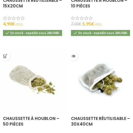
CHAUSSETTE RÉUTILISABLE –
CHAUSSETTE À HOUBLON –
15X20CM
10 PIÈCES
4,90
€
5,95
€
7,00
€
(T.T.C).
(T.T.C).
En stock - expédié sous 24h/48h
En stock - expédié sous 24h/48h
CHAUSSETTE À HOUBLON –
CHAUSSETTE RÉUTILISABLE –
50 PIÈCES
30X40CM