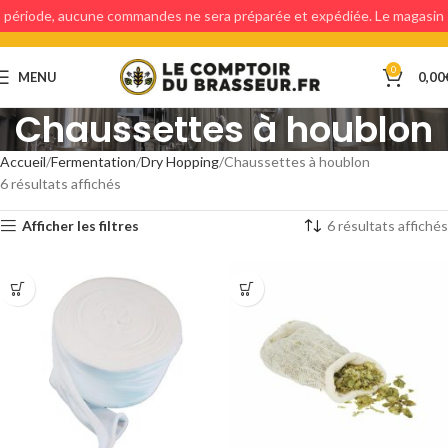
période, aucune commandes ne sera préparée et expédiée. Le magasin
étant fermé, aucun retraits en magasin ne sera possible.
0
MENU
0,00
Chaussettes à houblon
Accueil
Fermentation
Dry Hopping
Chaussettes à houblon
6 résultats affichés
Afficher les filtres
6 résultats affichés