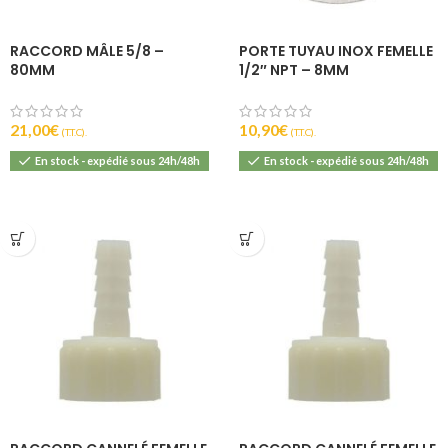
RACCORD MÂLE 5/8 –
PORTE TUYAU INOX FEMELLE
80MM
1/2″ NPT – 8MM
21,00
€
10,90
€
(T.T.C).
(T.T.C).
En stock - expédié sous 24h/48h
En stock - expédié sous 24h/48h