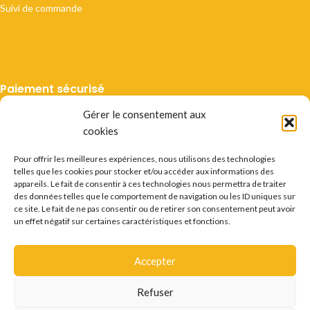
Suivi de commande
Paiement sécurisé
Gérer le consentement aux
cookies
Pour offrir les meilleures expériences, nous utilisons des technologies
telles que les cookies pour stocker et/ou accéder aux informations des
Livraison suivie
appareils. Le fait de consentir à ces technologies nous permettra de traiter
des données telles que le comportement de navigation ou les ID uniques sur
ce site. Le fait de ne pas consentir ou de retirer son consentement peut avoir
un effet négatif sur certaines caractéristiques et fonctions.
Accepter
Mentions légales
CGV
Vie privée
Préférences cookie
Certificats
Conditions des offres
Déstockage
Refuser
Questions fréquentes
Recrutement
Contact