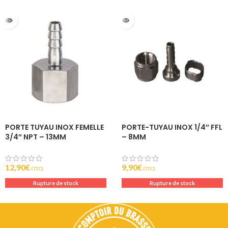
PORTE TUYAU INOX FEMELLE
PORTE-TUYAU INOX 1/4″ FFL
3/4″ NPT – 13MM
– 8MM
12,90
€
9,90
€
(T.T.C).
(T.T.C).
Rupture de stock
Rupture de stock