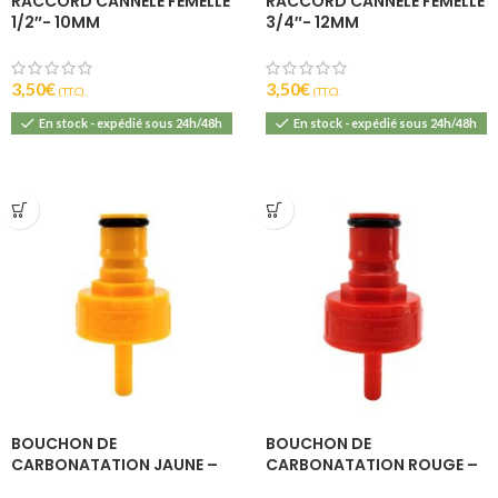
RACCORD CANNELÉ FEMELLE
RACCORD CANNELÉ FEMELLE
1/2″- 10MM
3/4″- 12MM
3,50
€
3,50
€
(T.T.C).
(T.T.C).
En stock - expédié sous 24h/48h
En stock - expédié sous 24h/48h
BOUCHON DE
BOUCHON DE
CARBONATATION JAUNE –
CARBONATATION ROUGE –
BALL LOCK – KEGLAND
BALL LOCK – KEGLAND