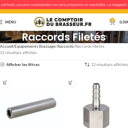
période, aucune commandes ne sera préparée et expédiée. Le magasin
étant fermé, aucun retraits en magasin ne sera possible.
0
MENU
0,00
Raccords Filetés
Accueil
Équipements Brassage
Raccords
Raccords Filetés
12 résultats affichés
Afficher les filtres
12 résultats affichés