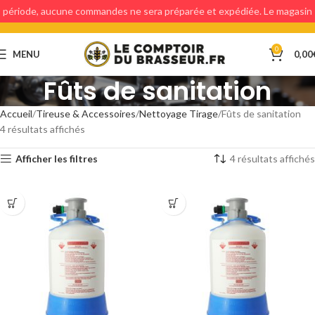
période, aucune commandes ne sera préparée et expédiée. Le magasin
étant fermé, aucun retraits en magasin ne sera possible.
0
MENU
0,00
Fûts de sanitation
Accueil
Tireuse & Accessoires
Nettoyage Tirage
Fûts de sanitation
4 résultats affichés
Afficher les filtres
4 résultats affichés