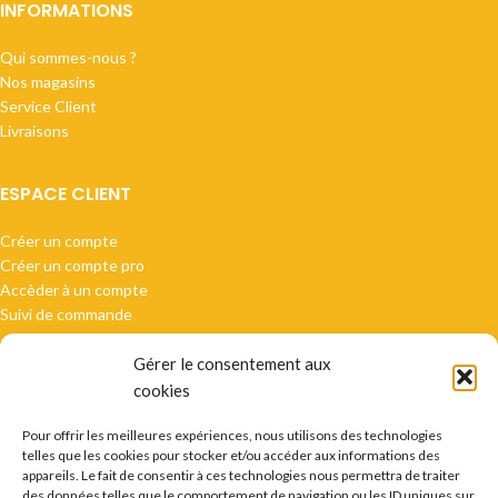
INFORMATIONS
Qui sommes-nous ?
Nos magasins
Service Client
Livraisons
ESPACE CLIENT
Créer un compte
Créer un compte pro
Accèder à un compte
Suivi de commande
Gérer le consentement aux
cookies
Pour offrir les meilleures expériences, nous utilisons des technologies
Paiement sécurisé
telles que les cookies pour stocker et/ou accéder aux informations des
appareils. Le fait de consentir à ces technologies nous permettra de traiter
des données telles que le comportement de navigation ou les ID uniques sur