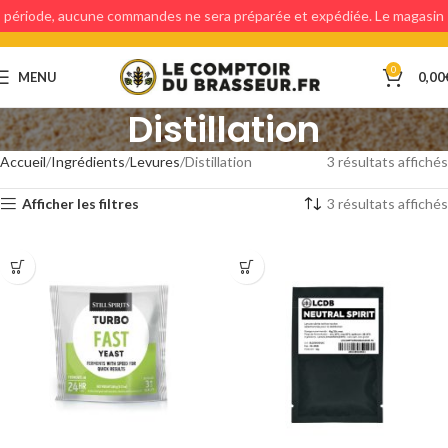
période, aucune commandes ne sera préparée et expédiée. Le magasin
étant fermé, aucun retraits en magasin ne sera possible.
0
MENU
0,00
Distillation
Accueil
Ingrédients
Levures
Distillation
3 résultats affichés
Afficher les filtres
3 résultats affichés