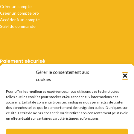
Créer un compte
Créer un compte pro
Accèder à un compte
Suivi de commande
Paiement sécurisé
Gérer le consentement aux
cookies
Pour offrir les meilleures expériences, nous utilisons des technologies
telles que les cookies pour stocker et/ou accéder aux informations des
Livraison suivie
appareils. Le fait de consentir à ces technologies nous permettra de traiter
des données telles que le comportement de navigation ou les ID uniques sur
ce site. Le fait de ne pas consentir ou de retirer son consentement peut avoir
un effet négatif sur certaines caractéristiques et fonctions.