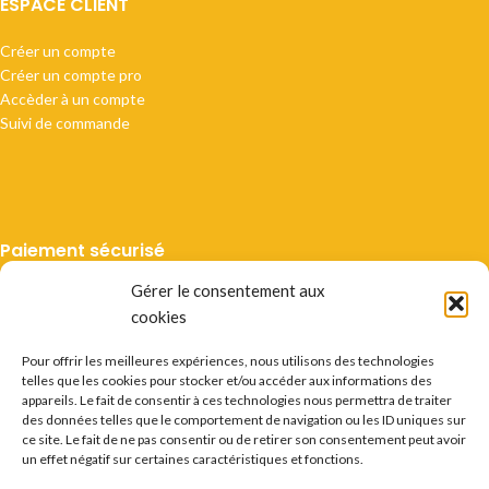
ESPACE CLIENT
Créer un compte
Créer un compte pro
Accèder à un compte
Suivi de commande
Paiement sécurisé
Gérer le consentement aux
cookies
Pour offrir les meilleures expériences, nous utilisons des technologies
telles que les cookies pour stocker et/ou accéder aux informations des
Livraison suivie
appareils. Le fait de consentir à ces technologies nous permettra de traiter
des données telles que le comportement de navigation ou les ID uniques sur
ce site. Le fait de ne pas consentir ou de retirer son consentement peut avoir
un effet négatif sur certaines caractéristiques et fonctions.