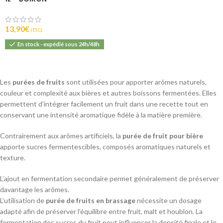
13,90
€
(T.T.C).
En stock - expédié sous 24h/48h
Les
purées de fruits
sont utilisées pour apporter arômes naturels,
couleur et complexité aux bières et autres boissons fermentées. Elles
permettent d’intégrer facilement un fruit dans une recette tout en
conservant une intensité aromatique fidèle à la matière première.
Contrairement aux arômes artificiels, la
purée de fruit pour bière
apporte sucres fermentescibles, composés aromatiques naturels et
texture.
L’ajout en fermentation secondaire permet généralement de préserver
davantage les arômes.
L’utilisation de
purée de fruits en brassage
nécessite un dosage
adapté afin de préserver l’équilibre entre fruit, malt et houblon. La
fermentation des sucres du fruit peut influencer la densité finale et le