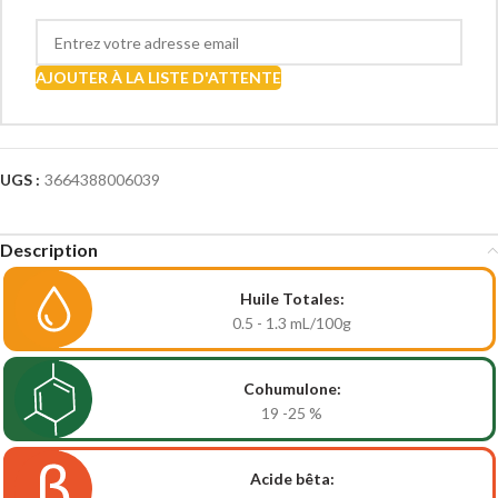
AJOUTER À LA LISTE D'ATTENTE
UGS :
3664388006039
Description
Huile Totales:
0.5 - 1.3
mL/100g
Cohumulone:
19 -25
%
Acide bêta: