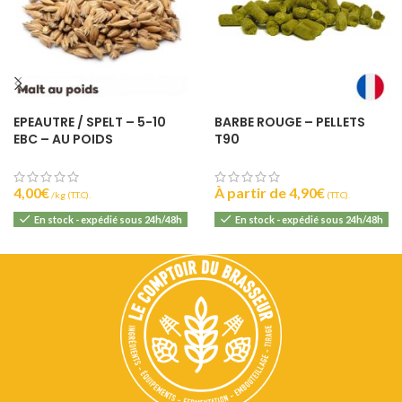
EPEAUTRE / SPELT – 5-10
BARBE ROUGE – PELLETS
EBC – AU POIDS
T90
4,00
€
À partir de
4,90
€
(T.T.C).
(T.T.C).
En stock - expédié sous 24h/48h
En stock - expédié sous 24h/48h