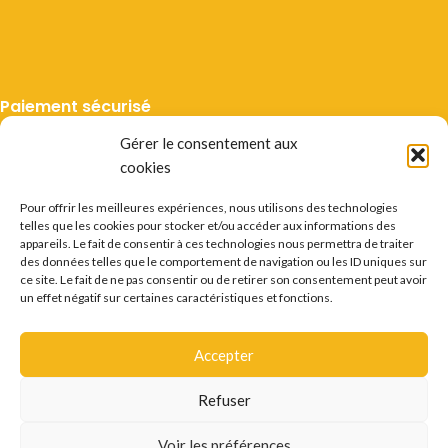
Paiement sécurisé
Gérer le consentement aux
cookies
Pour offrir les meilleures expériences, nous utilisons des technologies
telles que les cookies pour stocker et/ou accéder aux informations des
Livraison suivie
appareils. Le fait de consentir à ces technologies nous permettra de traiter
des données telles que le comportement de navigation ou les ID uniques sur
ce site. Le fait de ne pas consentir ou de retirer son consentement peut avoir
un effet négatif sur certaines caractéristiques et fonctions.
Accepter
Mentions légales
CGV
Vie privée
Préférences cookie
Certificats
Conditions des offres
Déstockage
Refuser
Questions fréquentes
Recrutement
Contact
L'ABUS D'ALCOOL EST DANGEREUX POUR LA SANTÉ.
Voir les préférences