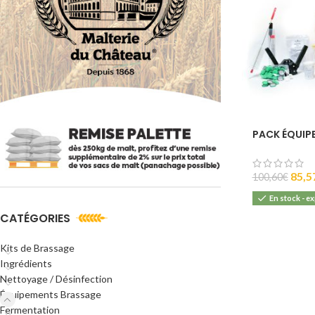
PACK ÉQUIP
85,5
100,60
€
En stock - e
CATÉGORIES
Kits de Brassage
Ingrédients
Nettoyage / Désinfection
Équipements Brassage
Fermentation