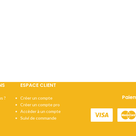
pamplemousse
pour s
moins complexe que
que d’autres styles de
fruits à noyaux
et ses
d’autres styles de bière,
bière, mais offre une
touche
résineu
Selon le
mais offre une douceur
douceur équilibrée et une
florale
typique 
offrir 
équilibrée et une légère
légère amertume. Cette
houblons améric
fruitée
amertume. Cette recharge
recharge comprend déjà
délica
comprend déjà tous les
tous les sucres nécessaires
L’amertume fra
Accessi
sucres nécessaires à la
à la fermentation, ce qui
équilibrée est
séduit 
fermentation, ce qui élimine
élimine le besoin d’ajouter
contrebalancée
que le
le besoin d’ajouter du
du sucre, le rendant idéal
finale sèche
, u
boisson
sucre, le rendant idéal pour
pour une utilisation avec
carbonatation 
une utilisation avec notre
notre kit de démarrage
corps
léger à 
kit de démarrage.
renforce la buva
NS
ESPACE CLIENT
une bière
dyna
expressive et
Paiem
s ?
Créer un compte
parfaite en apéri
Créer un compte pro
d’un barbecue o
Accèder à un compte
savourer bien f
Suivi de commande
terrasse.
Style :
Belgian P
ABV :
4.2 - 5.3 