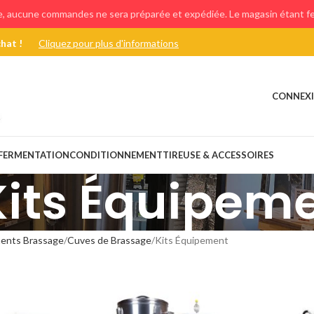
e, aucune commandes ne sera préparée et expédiée. Le magasin étant fer
chat !
Cliquez pour plus d'informations
CONNEXI
FERMENTATION
CONDITIONNEMENT
TIREUSE & ACCESSOIRES
Kits Équipem
ents Brassage
Cuves de Brassage
Kits Équipement