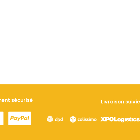
,
orange
et
a
douceur naturelle
sa
fraîcheur et ses arômes
, avec une
 arômes floraux
.
fruités
. Selon le jus de
se
et
 miel utilisé, il peut
fruits utilisé (pommes,
des
des notes plus
poires, ou autres), il peut
ains.
s, épicées ou
offrir des notes plus
tement boisées.
douces, acidulées ou
nche mais
ble et élégant, il
parfumées. Accessible et
autant les curieux
convivial, il séduit autant
 par une
s amateurs de
les curieux que les
ne
s artisanales.
amateurs de boissons
vive
et un
artisanales.
moyen
qui
bilité. C’est
mique,
 moderne
,
ent sécurisé
Livraison suivie
tif, lors
u à
raîche en
ale Ale
%