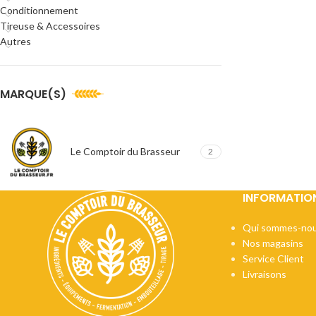
Conditionnement
Tireuse & Accessoires
Autres
MARQUE(S)
Le Comptoir du Brasseur
2
INFORMATIO
Qui sommes-nou
Nos magasins
Service Client
Livraisons