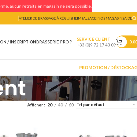
mé, aucun retraits en magasin ne sera possible.
ATELIER DE BRASSAGE À RÉGUISHEIM (ALSACE)
NOS MAGASINS
AIDE
SERVICE CLIENT
BRASSERIE PRO ?
ON / INSCRIPTION
0,0
+33 (0)9 72 17 43 09
PROMOTION / DÉSTOCKA
ent
Afficher
20
40
60