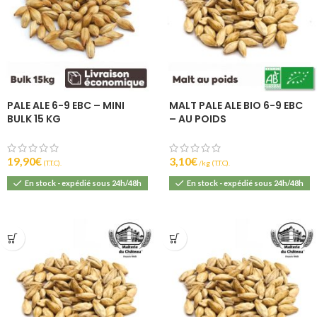
PALE ALE 6-9 EBC – MINI
MALT PALE ALE BIO 6-9 EBC
BULK 15 KG
– AU POIDS
19,90
€
3,10
€
(T.T.C).
(T.T.C).
En stock - expédié sous 24h/48h
En stock - expédié sous 24h/48h