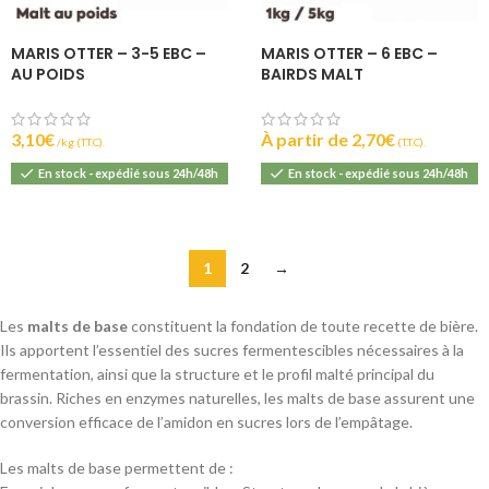
MARIS OTTER – 3-5 EBC –
MARIS OTTER – 6 EBC –
AU POIDS
BAIRDS MALT
3,10
€
À partir de
2,70
€
(T.T.C).
(T.T.C).
En stock - expédié sous 24h/48h
En stock - expédié sous 24h/48h
1
2
→
Les
malts de base
constituent la fondation de toute recette de bière.
Ils apportent l’essentiel des sucres fermentescibles nécessaires à la
fermentation, ainsi que la structure et le profil malté principal du
brassin. Riches en enzymes naturelles, les malts de base assurent une
conversion efficace de l’amidon en sucres lors de l’empâtage.
Les malts de base permettent de :