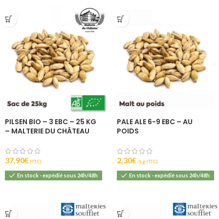
PILSEN BIO – 3 EBC – 25 KG
PALE ALE 6-9 EBC – AU
– MALTERIE DU CHÂTEAU
POIDS
37,90
€
2,30
€
(T.T.C).
(T.T.C).
En stock - expédié sous 24h/48h
En stock - expédié sous 24h/48h