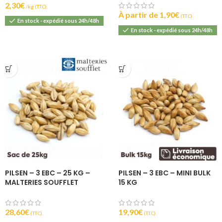
2,30
€
(T.T.C).
À partir de
1,90
€
(T.T.C).
En stock - expédié sous 24h/48h
En stock - expédié sous 24h/48h
PILSEN – 3 EBC – 25 KG –
PILSEN – 3 EBC – MINI BULK
MALTERIES SOUFFLET
15 KG
28,60
€
19,90
€
(T.T.C).
(T.T.C).