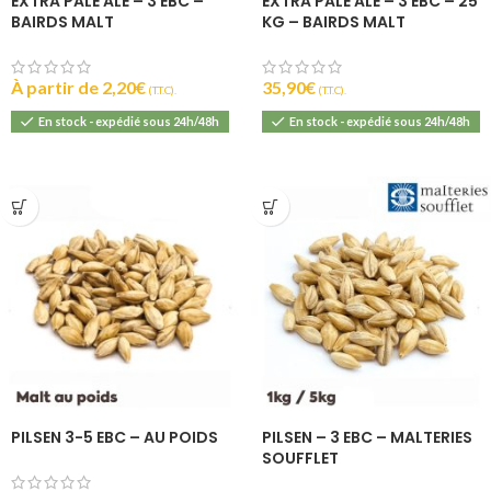
EXTRA PALE ALE – 3 EBC –
EXTRA PALE ALE – 3 EBC – 25
BAIRDS MALT
KG – BAIRDS MALT
À partir de
2,20
€
35,90
€
(T.T.C).
(T.T.C).
En stock - expédié sous 24h/48h
En stock - expédié sous 24h/48h
PILSEN 3-5 EBC – AU POIDS
PILSEN – 3 EBC – MALTERIES
SOUFFLET