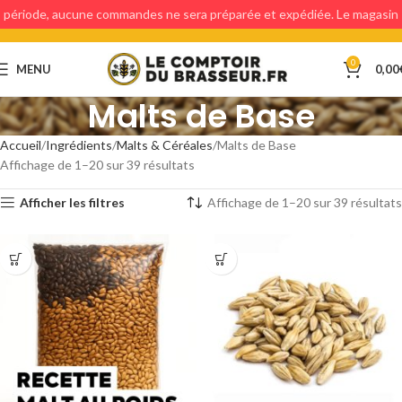
période, aucune commandes ne sera préparée et expédiée. Le magasin
étant fermé, aucun retraits en magasin ne sera possible.
0
MENU
0,00
Malts de Base
Accueil
Ingrédients
Malts & Céréales
Malts de Base
Affichage de 1–20 sur 39 résultats
Afficher les filtres
Affichage de 1–20 sur 39 résultats