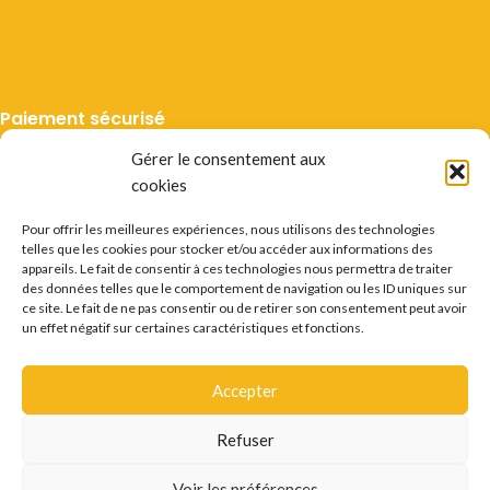
Paiement sécurisé
Gérer le consentement aux
cookies
Pour offrir les meilleures expériences, nous utilisons des technologies
telles que les cookies pour stocker et/ou accéder aux informations des
Livraison suivie
appareils. Le fait de consentir à ces technologies nous permettra de traiter
des données telles que le comportement de navigation ou les ID uniques sur
ce site. Le fait de ne pas consentir ou de retirer son consentement peut avoir
un effet négatif sur certaines caractéristiques et fonctions.
Accepter
Mentions légales
CGV
Vie privée
Préférences cookie
Certificats
Conditions des offres
Déstockage
Refuser
Questions fréquentes
Recrutement
Contact
L'ABUS D'ALCOOL EST DANGEREUX POUR LA SANTÉ.
Voir les préférences