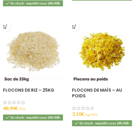
En stock - expédié sous 24h/48h
FLOCONS DE RIZ – 25KG
FLOCONS DE MAÏS – AU
POIDS
48,90
€
(T.T.C).
3,10
€
(T.T.C).
En stock - expédié sous 24h/48h
En stock - expédié sous 24h/48h