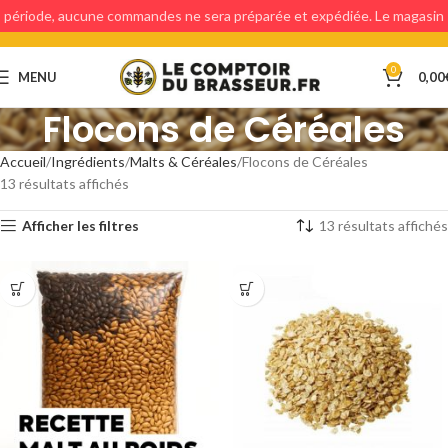
période, aucune commandes ne sera préparée et expédiée. Le magasin
étant fermé, aucun retraits en magasin ne sera possible.
0
MENU
0,00
Flocons de Céréales
Accueil
Ingrédients
Malts & Céréales
Flocons de Céréales
13 résultats affichés
Afficher les filtres
13 résultats affichés