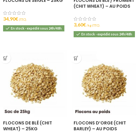
FLOCONS DE SEIGLE – 25KG
FLOCONS DE BLÉ / FROMENT
(CHIT WHEAT) – AU POIDS
34,90
€
(T.T.C).
3,60
€
(T.T.C).
En stock - expédié sous 24h/48h
En stock - expédié sous 24h/48h
FLOCONS DE BLÉ (CHIT
FLOCONS D’ORGE (CHIT
WHEAT) – 25KG
BARLEY) – AU POIDS