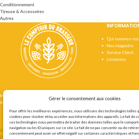
Conditionnement
Tireuse & Accessoires
Autres
INFORMATIO
Qui sommes-nou
Nos magasins
Service Client
Livraisons
Mentions légales
CGV
Vie privée
Préférences cookie
Certifi
Gérer le consentement aux cookies
Recrutement
Contact
Pour offrir les meilleures expériences, nous utilisons des technologies telles 
cookies pour stocker et/ou accéder aux informations des appareils. Le fait de c
ces technologies nous permettra de traiter des données telles que le compor
navigation ou les ID uniques sur ce site. Le fait de ne pas consentir ou de retire
VOUS ETES BRASSEUR OU AMATEUR DE BIERES ? LE COMPTOIR 
consentement peut avoir un effet négatif sur certaines caractéristiques et fon
DESTINÉE AU BRASSEURS AMATEURS ET PROFESSIONNELS EN P