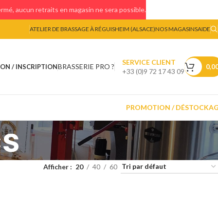
mé, aucun retraits en magasin ne sera possible.
ATELIER DE BRASSAGE À RÉGUISHEIM (ALSACE)
NOS MAGASINS
AIDE
SERVICE CLIENT
BRASSERIE PRO ?
ON / INSCRIPTION
0,0
+33 (0)9 72 17 43 09
PROMOTION / DÉSTOCKA
cs
Afficher
20
40
60