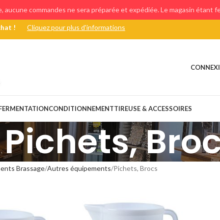
e, aucune commandes ne sera préparée et expédiée. Le magasin étant fer
chat !
Cliquez pour plus d'informations
CONNEXI
FERMENTATION
CONDITIONNEMENT
TIREUSE & ACCESSOIRES
Pichets, Bro
ents Brassage
Autres équipements
Pichets, Brocs