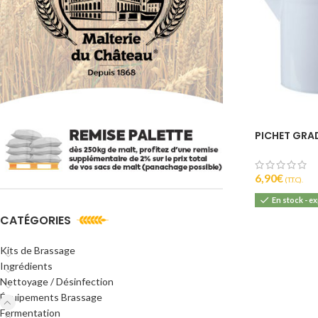
PICHET GRA
6,90
€
(T.T.C).
En stock - e
CATÉGORIES
Kits de Brassage
Ingrédients
Nettoyage / Désinfection
Équipements Brassage
Fermentation