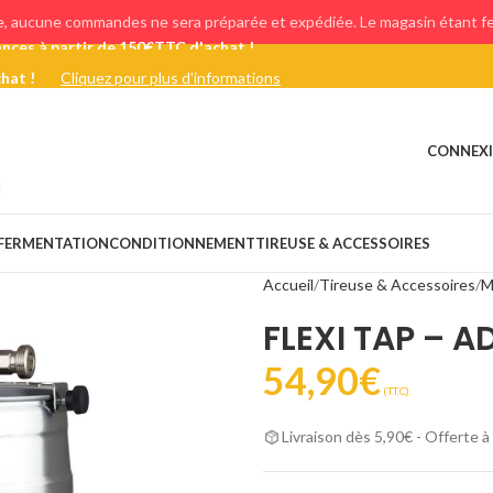
e, aucune commandes ne sera préparée et expédiée. Le magasin étant fer
chat !
Cliquez pour plus d'informations
CONNEXI
FERMENTATION
CONDITIONNEMENT
TIREUSE & ACCESSOIRES
Accueil
Tireuse & Accessoires
M
FLEXI TAP – A
54,90
€
(T.T.C).
Livraison dès 5,90€ - Offerte à