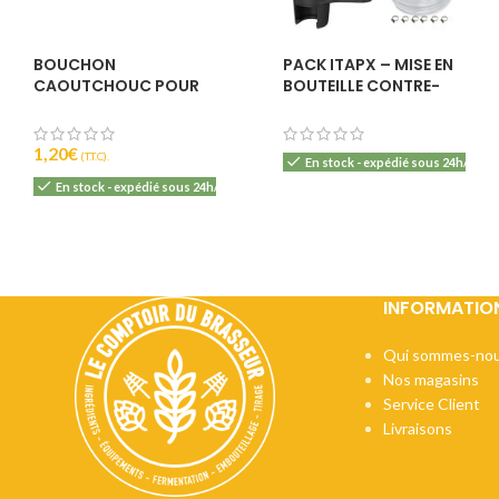
BOUCHON
PACK ITAPX – MISE EN
CAOUTCHOUC POUR
BOUTEILLE CONTRE-
MINI-FÛT 5L
PRESSION
1,20
€
(T.T.C).
En stock - expédié sous 24h/48h
En stock - expédié sous 24h/48h
INFORMATIO
Qui sommes-nou
Nos magasins
Service Client
Livraisons