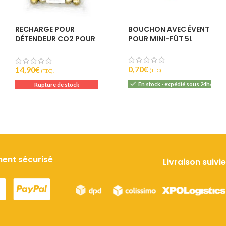
0
RECHARGE POUR
BOUCHON AVEC ÉVENT
6
DÉTENDEUR CO2 POUR
POUR MINI-FÛT 5L
FÛTS 5L – PARTY-STAR
DELUXE
0,70
€
14,90
€
(T.T.C).
(T.T.C).
En stock - expédié sous 24h/48h
Rupture de stock
ent sécurisé
Livraison suivie