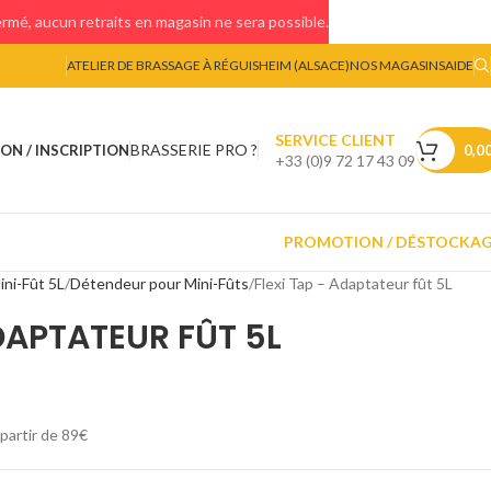
mé, aucun retraits en magasin ne sera possible.
ATELIER DE BRASSAGE À RÉGUISHEIM (ALSACE)
NOS MAGASINS
AIDE
SERVICE CLIENT
BRASSERIE PRO ?
ON / INSCRIPTION
0,0
+33 (0)9 72 17 43 09
PROMOTION / DÉSTOCKA
ini-Fût 5L
Détendeur pour Mini-Fûts
Flexi Tap – Adaptateur fût 5L
DAPTATEUR FÛT 5L
 partir de 89€