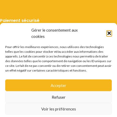
Paiement sécurisé
Gérer le consentement aux
cookies
Pour offrir les meilleures expériences, nous utilisons des technologies
telles que les cookies pour stocker et/ou accéder aux informations des
Livraison suivie
appareils. Le fait de consentir à ces technologies nous permettra de traiter
des données telles que le comportement de navigation ou les ID uniques sur
ce site. Le fait de ne pas consentir ou de retirer son consentement peut avoir
un effet négatif sur certaines caractéristiques et fonctions.
Accepter
Mentions légales
CGV
Vie privée
Préférences cookie
Certificats
Conditions des offres
Déstockage
Refuser
Questions fréquentes
Recrutement
Contact
L'ABUS D'ALCOOL EST DANGEREUX POUR LA SANTÉ.
Voir les préférences
CONSOMMER AVEC MODÉRATION.