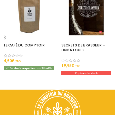
LE CAFÉ DU COMPTOIR
SECRETS DE BRASSEUR –
LINDA LOUIS
4,50
€
(T.T.C).
19,95
€
(T.T.C).
En stock - expédié sous 24h/48h
Rupture de stock