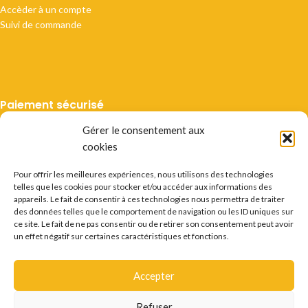
Accèder à un compte
Suivi de commande
Paiement sécurisé
Gérer le consentement aux
cookies
Pour offrir les meilleures expériences, nous utilisons des technologies
telles que les cookies pour stocker et/ou accéder aux informations des
Livraison suivie
appareils. Le fait de consentir à ces technologies nous permettra de traiter
des données telles que le comportement de navigation ou les ID uniques sur
ce site. Le fait de ne pas consentir ou de retirer son consentement peut avoir
un effet négatif sur certaines caractéristiques et fonctions.
Accepter
Mentions légales
CGV
Vie privée
Préférences cookie
Certificats
Conditions des offres
Déstockage
Refuser