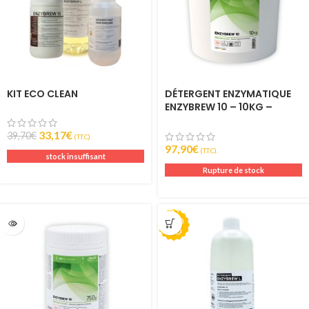
KIT ECO CLEAN
DÉTERGENT ENZYMATIQUE
ENZYBREW 10 – 10KG –
REALCO
33,17
€
39,70
€
(T.T.C).
97,90
€
(T.T.C).
stock insuffisant
Rupture de stock
PRO
MO