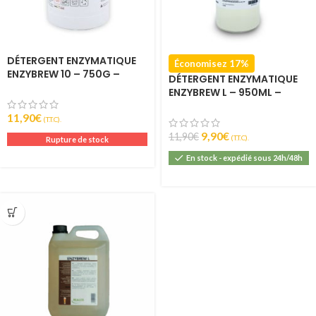
DÉTERGENT ENZYMATIQUE
Économisez 17%
ENZYBREW 10 – 750G –
DÉTERGENT ENZYMATIQUE
REALCO
ENZYBREW L – 950ML –
REALCO
11,90
€
(T.T.C).
9,90
€
11,90
€
(T.T.C).
Rupture de stock
En stock - expédié sous 24h/48h