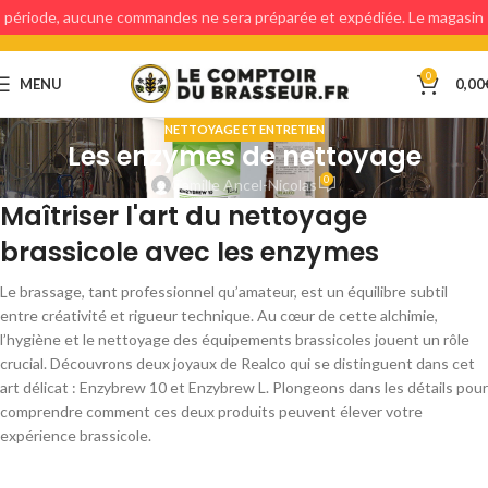
période, aucune commandes ne sera préparée et expédiée. Le magasin
étant fermé, aucun retraits en magasin ne sera possible.
0
MENU
0,00
NETTOYAGE ET ENTRETIEN
Les enzymes de nettoyage
0
Camille Ancel-Nicolas
Maîtriser l'art du nettoyage
brassicole avec les enzymes
Le brassage, tant professionnel qu’amateur, est un équilibre subtil
entre créativité et rigueur technique. Au cœur de cette alchimie,
l’hygiène et le nettoyage des équipements brassicoles jouent un rôle
crucial. Découvrons deux joyaux de Realco qui se distinguent dans cet
art délicat : Enzybrew 10 et Enzybrew L. Plongeons dans les détails pour
comprendre comment ces deux produits peuvent élever votre
expérience brassicole.