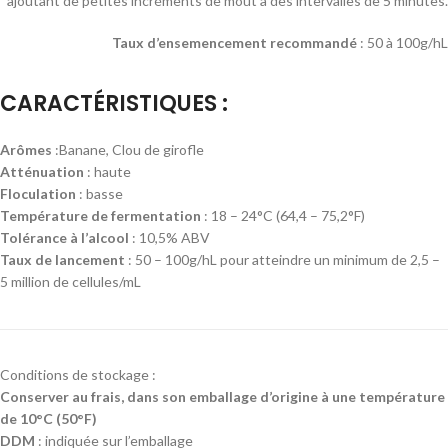
ajoutant de petites incréments de moût à des intervalles de 5 minutes.
Taux d’ensemencement recommandé
: 50 à 100g/hL
CARACTÉRISTIQUES :
Arômes
:Banane, Clou de girofle
Atténuation
: haute
Floculation
: basse
Température de fermentation
: 18 – 24°C (64,4 – 75,2°F)
Tolérance à l’alcool
: 10,5% ABV
Taux de lancement
: 50 – 100g/hL pour atteindre un minimum de 2,5 –
5 million de cellules/mL
Conditions de stockage :
Conserver au frais, dans son emballage d’origine à une température
de 10°C (50°F)
DDM
: indiquée sur l’emballage