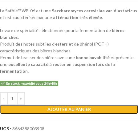
La SafAle™ WB-06 est une
Saccharomyces cerevisiae var. diastaticus
et est caractérisée par une
atténuation très élevée
.
Levure de spécialité sélectionnée pour la fermentation de
bières
blanches
.
Produit des notes subtiles d’esters et de phénol (POF +)
caractéristiques des bières blanches.
Permet de brasser des bières avec une
bonne buvabilité
et présente
une
excellente capacité à rester en suspension lors de la
fermentation.
En stock - expédié sous 24h/48h
Alternative:
AJOUTER AU PANIER
UGS :
3664388003908