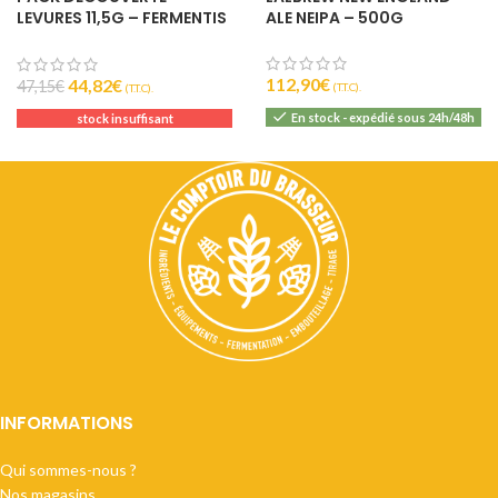
LEVURES 11,5G – FERMENTIS
ALE NEIPA – 500G
LESAFFRE
112,90
€
44,82
€
47,15
€
(T.T.C).
(T.T.C).
En stock - expédié sous 24h/48h
stock insuffisant
INFORMATIONS
Qui sommes-nous ?
Nos magasins