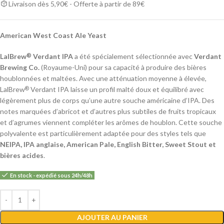
Livraison dès 5,90€ - Offerte à partir de 89€
American West Coast Ale Yeast
LalBrew
Verdant IPA
a été spécialement sélectionnée avec
Verdant
®
Brewing Co.
(Royaume-Uni) pour sa capacité à produire des bières
houblonnées et maltées. Avec une atténuation moyenne à élevée,
LalBrew
Verdant IPA laisse un profil malté doux et équilibré avec
®
légèrement plus de corps qu’une autre souche américaine d’IPA. Des
notes marquées d’abricot et d’autres plus subtiles de fruits tropicaux
et d’agrumes viennent compléter les arômes de houblon. Cette souche
polyvalente est particulièrement adaptée pour des styles tels que
NEIPA, IPA anglaise, American Pale, English Bitter, Sweet Stout et
bières acides
.
En stock - expédié sous 24h/48h
Alternative:
AJOUTER AU PANIER