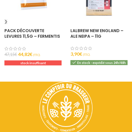
PACK DÉCOUVERTE
LALBREW NEW ENGLAND –
LEVURES 11,5G – FERMENTIS
ALE NEIPA – 11G
LESAFFRE
3,90
€
44,82
€
47,15
€
(T.T.C).
(T.T.C).
En stock - expédié sous 24h/48h
stock insuffisant