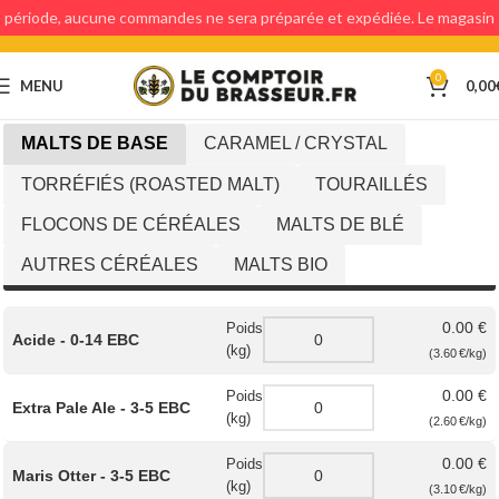
période, aucune commandes ne sera préparée et expédiée. Le magasin
étant fermé, aucun retraits en magasin ne sera possible.
0
MENU
0,00
MALTS DE BASE
CARAMEL / CRYSTAL
TORRÉFIÉS (ROASTED MALT)
TOURAILLÉS
FLOCONS DE CÉRÉALES
MALTS DE BLÉ
AUTRES CÉRÉALES
MALTS BIO
0.00 €
Poids
Acide - 0-14 EBC
(kg)
(3.60 €/kg)
0.00 €
Poids
Extra Pale Ale - 3-5 EBC
(kg)
(2.60 €/kg)
0.00 €
Poids
Maris Otter - 3-5 EBC
(kg)
(3.10 €/kg)