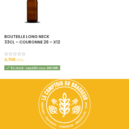
BOUTEILLE LONG NECK
33CL – COURONNE 26 – X12
6,90
€
(T.T.C).
En stock - expédié sous 24h/48h