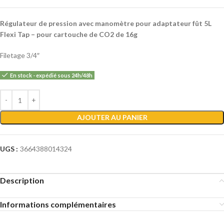
Régulateur de pression avec manomètre pour adaptateur fût 5L
Flexi Tap – pour cartouche de CO2 de 16g
Filetage 3/4″
En stock - expédié sous 24h/48h
Alternative:
AJOUTER AU PANIER
UGS :
3664388014324
Description
Informations complémentaires