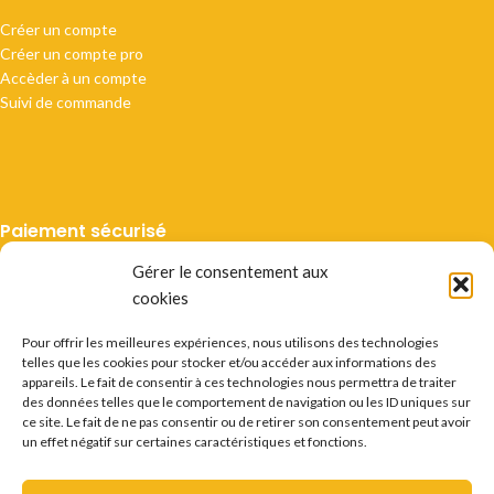
Créer un compte
Créer un compte pro
Accèder à un compte
Suivi de commande
Paiement sécurisé
Gérer le consentement aux
cookies
Pour offrir les meilleures expériences, nous utilisons des technologies
telles que les cookies pour stocker et/ou accéder aux informations des
Livraison suivie
appareils. Le fait de consentir à ces technologies nous permettra de traiter
des données telles que le comportement de navigation ou les ID uniques sur
ce site. Le fait de ne pas consentir ou de retirer son consentement peut avoir
un effet négatif sur certaines caractéristiques et fonctions.