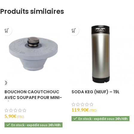
Produits similaires
BOUCHON CAOUTCHOUC
SODA KEG (NEUF) – 19L
AVEC SOUPAPE POUR MINI-
FÛT 5L
119,90
€
(T.T.C).
5,90
€
(T.T.C).
En stock - expédié sous 24h/48h
En stock - expédié sous 24h/48h