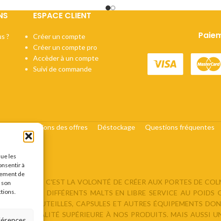
NS
ESPACE CLIENT
Paiem
s ?
Créer un compte
Créer un compte pro
Accèder à un compte
Suivi de commande
cats
Conditions des offres
Déstockage
Questions fréquentes
que les
onsentir à
tement de
DU BRASSEUR, C'EST LA VOLONTÉ DE CRÉER AUX PORTES DE CO
r son
ctions.
ROPOSANT : DIFFÉRENTS MALTS EN LIBRE SERVICE AU POIDS
ORE DES BOUTEILLES, CAPSULES ET AUTRES ÉQUIPEMENTS DONT
ER UNE QUALITÉ SUPÉRIEURE À NOS PRODUITS. MAIS AUSSI U
éférences