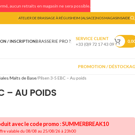
mé, aucun retraits en magasin ne sera possible.
ATELIER DE BRASSAGE À RÉGUISHEIM (ALSACE)
NOS MAGASINS
AIDE
SERVICE CLIENT
BRASSERIE PRO ?
ON / INSCRIPTION
0,0
+33 (0)9 72 17 43 09
PROMOTION / DÉSTOCKA
éales
Malts de Base
Pilsen 3-5 EBC – Au poids
C – AU POIDS
oduit avec le code promo :
SUMMERBREAK10
ffre valable du 08/08 au 25/08/26 à 23h00