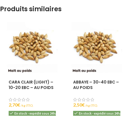
Produits similaires
CARA CLAIR (LIGHT) –
ABBAYE – 30-40 EBC –
10-20 EBC – AU POIDS
AU POIDS
2,70
€
2,50
€
(T.T.C).
(T.T.C).
En stock - expédié sous 24h/48h
En stock - expédié sous 24h/48h