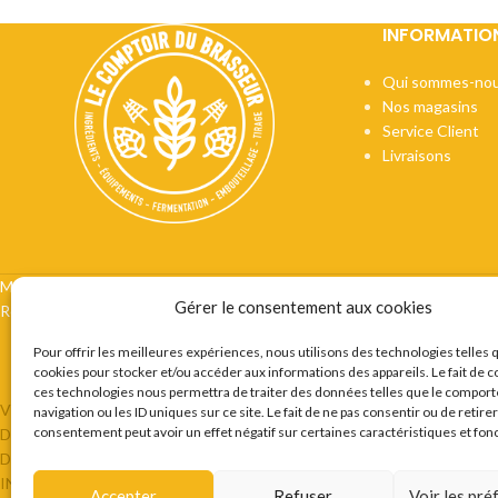
INFORMATIO
Qui sommes-nou
Nos magasins
Service Client
Livraisons
Mentions légales
CGV
Vie privée
Préférences cookie
Certifi
Gérer le consentement aux cookies
Recrutement
Contact
Pour offrir les meilleures expériences, nous utilisons des technologies telles 
cookies pour stocker et/ou accéder aux informations des appareils. Le fait de c
ces technologies nous permettra de traiter des données telles que le compor
VOUS ETES BRASSEUR OU AMATEUR DE BIERES ? LE COMPTOIR 
navigation ou les ID uniques sur ce site. Le fait de ne pas consentir ou de retire
consentement peut avoir un effet négatif sur certaines caractéristiques et fon
DESTINÉE AU BRASSEURS AMATEURS ET PROFESSIONNELS EN P
DIFFÉRENTES LEVURES SÈCHES, DES KITS DE BRASSAGE OU ENC
INGRÉDIENTS SONT SPÉCIALEMENT SÉLECTIONNÉS POUR ASSUR
Accepter
Refuser
Voir les pr