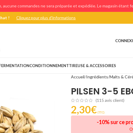
e, aucune commandes ne sera préparée et expédiée. Le magasin étant fer
chat !
Cliquez pour plus d'informations
CONNEXI
FERMENTATION
CONDITIONNEMENT
TIREUSE & ACCESSOIRES
Accueil
Ingrédients
Malts & Cér
PILSEN 3-5 EB
(
115
avis client)
2,30
€
(T.T.C).
-10% sur ce pr
O