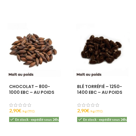
0
6
CHOCOLAT – 800-
BLÉ TORRÉFIÉ – 1250-
1000 EBC – AU POIDS
1400 EBC – AU POIDS
2,90
€
2,90
€
(T.T.C).
(T.T.C).
En stock - expédié sous 24h/48h
En stock - expédié sous 24h/48h