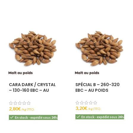
IBU :
22
DI :
1040 - 106
DF :
1010 - 101
EBC :
8
CARA DARK / CRYSTAL
SPÉCIAL B – 260-320
– 130-160 EBC – AU
EBC – AU POIDS
POIDS
3,20
€
2,80
€
(T.T.C).
(T.T.C).
En stock - expédié sous 24h/48h
En stock - expédié sous 24h/48h