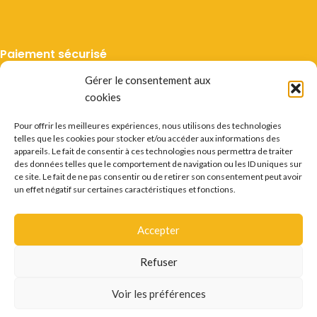
Paiement sécurisé
Gérer le consentement aux
cookies
Pour offrir les meilleures expériences, nous utilisons des technologies
telles que les cookies pour stocker et/ou accéder aux informations des
Livraison suivie
appareils. Le fait de consentir à ces technologies nous permettra de traiter
des données telles que le comportement de navigation ou les ID uniques sur
ce site. Le fait de ne pas consentir ou de retirer son consentement peut avoir
un effet négatif sur certaines caractéristiques et fonctions.
Accepter
Mentions légales
CGV
Vie privée
Préférences cookie
Certificats
Conditions des offres
Déstockage
Refuser
Questions fréquentes
Recrutement
Contact
L'ABUS D'ALCOOL EST DANGEREUX POUR LA SANTÉ.
Voir les préférences
CONSOMMER AVEC MODÉRATION.