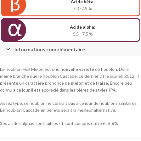
Acide bêta:
7.3 -7.9
%
Acide alpha:
6.5 - 7.5
%
Informations complémentaire
Le houblon Hüll Melon est une
nouvelle variété
de houblon. De la
même branche que le houblon Cascade, ce dernier vit le jour en 2012. Il
présente un caractère prononcé de
melon
et de
fraise
. Encore peu
connu à ce jour, il est apprécié dans les bières de styles IPA.
Assez typé, ce houblon ne connait pas à ce jour de houblons similaires.
Le houblon Cascade en pellets serait la meilleur alternative.
Ses acides alphas sont faibles et sont compris entre 6 et 8%