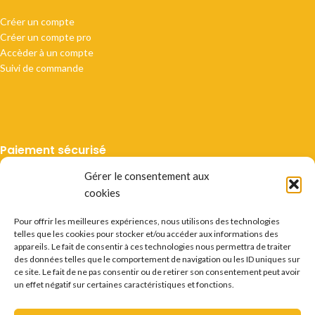
Créer un compte
Créer un compte pro
Accèder à un compte
Suivi de commande
Paiement sécurisé
Gérer le consentement aux
cookies
Pour offrir les meilleures expériences, nous utilisons des technologies
telles que les cookies pour stocker et/ou accéder aux informations des
Livraison suivie
appareils. Le fait de consentir à ces technologies nous permettra de traiter
des données telles que le comportement de navigation ou les ID uniques sur
ce site. Le fait de ne pas consentir ou de retirer son consentement peut avoir
un effet négatif sur certaines caractéristiques et fonctions.