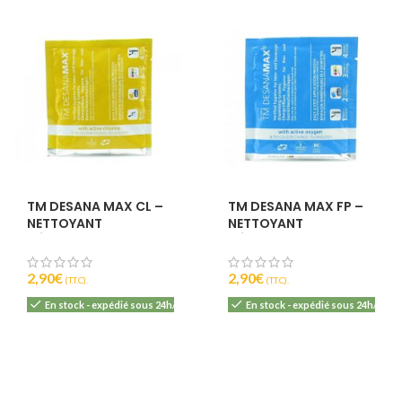
TM DESANA MAX CL –
TM DESANA MAX FP –
NETTOYANT
NETTOYANT
DÉSINFECTANT
DÉSINFECTANT
ALCALIN – 35G –
ALCALIN – 45G –
THONHAUSER
THONHAUSER
2,90
€
2,90
€
(T.T.C).
(T.T.C).
En stock - expédié sous 24h/48h
En stock - expédié sous 24h/48h