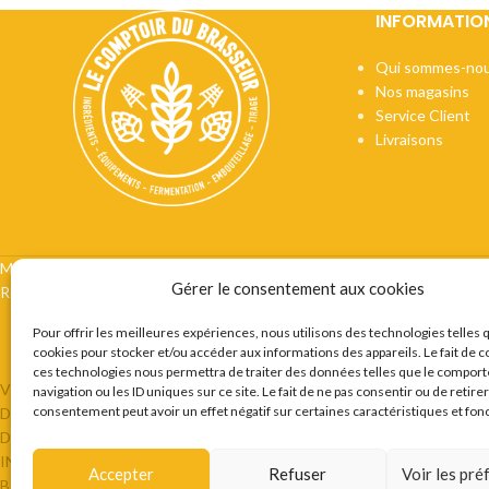
INFORMATIO
Qui sommes-nou
Nos magasins
Service Client
Livraisons
Mentions légales
CGV
Vie privée
Préférences cookie
Certifi
Gérer le consentement aux cookies
Recrutement
Contact
Pour offrir les meilleures expériences, nous utilisons des technologies telles 
cookies pour stocker et/ou accéder aux informations des appareils. Le fait de c
ces technologies nous permettra de traiter des données telles que le compor
VOUS ETES BRASSEUR OU AMATEUR DE BIERES ? LE COMPTOIR 
navigation ou les ID uniques sur ce site. Le fait de ne pas consentir ou de retire
consentement peut avoir un effet négatif sur certaines caractéristiques et fon
DESTINÉE AU BRASSEURS AMATEURS ET PROFESSIONNELS EN P
DIFFÉRENTES LEVURES SÈCHES, DES KITS DE BRASSAGE OU ENC
INGRÉDIENTS SONT SPÉCIALEMENT SÉLECTIONNÉS POUR ASSUR
Accepter
Refuser
Voir les pr
BRASSER SA PROPRE BIÈRE AVEC DU MATÉRIEL PERFORMANT ET DE