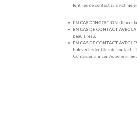
lentilles de contact si la victime 
IBU :
22
DI :
1040 - 106
DF :
1010 - 101
EN CAS D’INGESTION
: Rincer l
EBC :
8
EN CAS DE CONTACT AVEC LA
peau à l’eau.
EN CAS DE CONTACT AVEC LES
Enlever les lentilles de contact si
Continuer à rincer. Appeler i