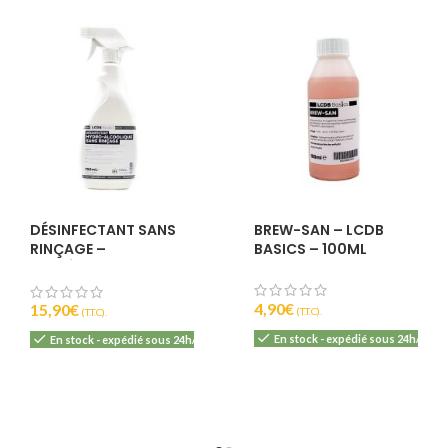
DÉSINFECTANT SANS
BREW-SAN – LCDB
RINÇAGE –
BASICS – 100ML
PULVÉRISATEUR 750 ML
4,90
€
15,90
€
(T.T.C).
(T.T.C).
En stock - expédié sous 24h/48h
En stock - expédié sous 24h/48h