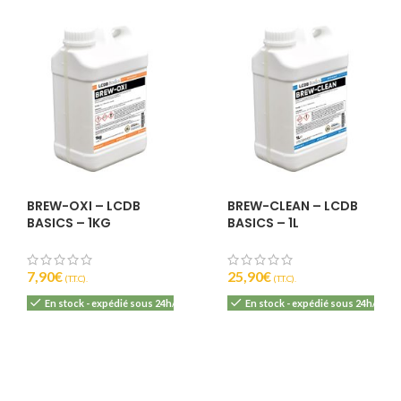
BREW-OXI – LCDB
BREW-CLEAN – LCDB
BASICS – 1KG
BASICS – 1L
7,90
€
25,90
€
(T.T.C).
(T.T.C).
En stock - expédié sous 24h/48h
En stock - expédié sous 24h/48h