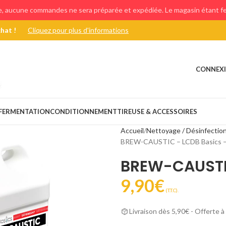
e, aucune commandes ne sera préparée et expédiée. Le magasin étant fer
chat !
Cliquez pour plus d'informations
CONNEXI
FERMENTATION
CONDITIONNEMENT
TIREUSE & ACCESSOIRES
Accueil
Nettoyage / Désinfectio
BREW-CAUSTIC – LCDB Basics –
BREW-CAUSTIC
9,90
€
(T.T.C).
Livraison dès 5,90€ - Offerte à