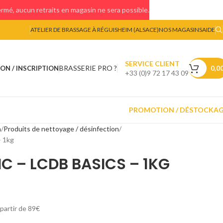
mé, aucun retraits en magasin ne sera possible.
ATELIER DE BRASSAGE À RÉGUISHEIM (ALSACE)
NOS MAGASINS
AIDE
SERVICE CLIENT
BRASSERIE PRO ?
ON / INSCRIPTION
0,0
+33 (0)9 72 17 43 09
PROMOTION / DÉSTOCKA
n
Produits de nettoyage / désinfection
 1kg
 – LCDB BASICS – 1KG
 partir de 89€