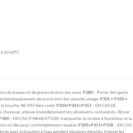
,
orange
et
a
douceur naturelle
sa
fraîcheur et ses arômes
)
, avec une
 arômes floraux
.
fruités
. Selon le jus de
se
et
 miel utilisé, il peut
fruits utilisé (pommes,
des
des notes plus
poires, ou autres), il peut
ains.
s, épicées ou
offrir des notes plus
tement boisées.
douces, acidulées ou
nche mais
ble et élégant, il
parfumées. Accessible et
autant les curieux
convivial, il séduit autant
 par une
in à 50-60°C
s amateurs de
les curieux que les
ne
s artisanales.
amateurs de boissons
vive
et un
artisanales.
moyen
qui
bilité. C’est
mique,
 moderne
,
es de la peau et de graves lésions des yeux.
P280
– Porter des gants
tif, lors
ection/équipement de protection des yeux/du visage.
P301 + P330 +
u à
r la bouche. NE PAS faire vomir.
P303+P361+P353
– EN CAS DE
raîche en
heveux): enlever immédiatement les vêtements contaminés. Rincer
P340
– EN CAS D’INHALATION: transporter la victime à l’extérieur et la
ion où elle peut confortablement respirer.
P305+P351+P338
– EN CAS
ale Ale
r avec précaution à l’eau pendant plusieurs minutes. Enlever les
%