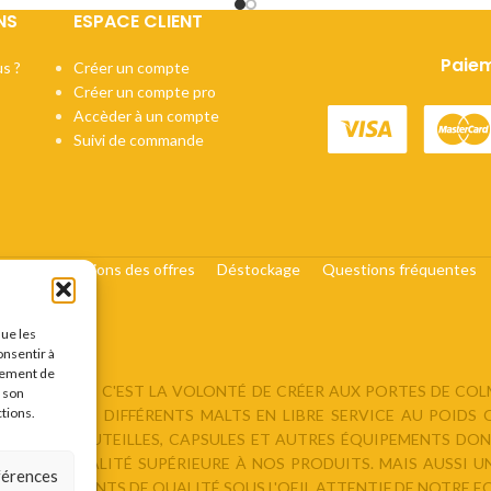
NS
ESPACE CLIENT
Paiem
s ?
Créer un compte
Créer un compte pro
Accèder à un compte
Suivi de commande
cats
Conditions des offres
Déstockage
Questions fréquentes
que les
onsentir à
tement de
DU BRASSEUR, C'EST LA VOLONTÉ DE CRÉER AUX PORTES DE CO
r son
ctions.
ROPOSANT : DIFFÉRENTS MALTS EN LIBRE SERVICE AU POIDS
ORE DES BOUTEILLES, CAPSULES ET AUTRES ÉQUIPEMENTS DONT
ER UNE QUALITÉ SUPÉRIEURE À NOS PRODUITS. MAIS AUSSI U
éférences
S INGRÉDIENTS DE QUALITÉ SOUS L'OEIL ATTENTIF DE NOTRE EQ