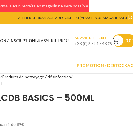
mé, aucun retraits en magasin ne sera possible.
ATELIER DE BRASSAGE À RÉGUISHEIM (ALSACE)
NOS MAGASINS
AIDE
SERVICE CLIENT
BRASSERIE PRO ?
ON / INSCRIPTION
0,0
+33 (0)9 72 17 43 09
PROMOTION / DÉSTOCKA
n
Produits de nettoyage / désinfection
ml
LCDB BASICS – 500ML
 partir de 89€