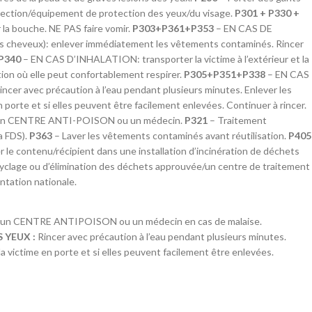
ection/équipement de protection des yeux/du visage.
P301 + P330 +
r la bouche. NE PAS faire vomir.
P303+P361+P353
– EN CAS DE
0
heveux): enlever immédiatement les vêtements contaminés. Rincer
6
P340
– EN CAS D’INHALATION: transporter la victime à l’extérieur et la
ion où elle peut confortablement respirer.
P305+P351+P338
– EN CAS
r avec précaution à l’eau pendant plusieurs minutes. Enlever les
en porte et si elles peuvent être facilement enlevées. Continuer à rincer.
 un CENTRE ANTI-POISON ou un médecin.
P321
– Traitement
la FDS).
P363
– Laver les vêtements contaminés avant réutilisation.
P405
r le contenu/récipient dans une installation d’incinération de déchets
ecyclage ou d’élimination des déchets approuvée/un centre de traitement
tation nationale.
 un CENTRE ANTIPOISON ou un médecin en cas de malaise.
 YEUX :
Rincer avec précaution à l’eau pendant plusieurs minutes.
 la victime en porte et si elles peuvent facilement être enlevées.