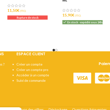
ML
11,50
€
(T.T.C).
15,90
€
(T.T.C).
Rupture de stock
En stock - expédié sous 24h/48h
NS
ESPACE CLIENT
Paiem
s ?
Créer un compte
Créer un compte pro
Accèder à un compte
Suivi de commande
cats
Conditions des offres
Déstockage
Questions fréquentes