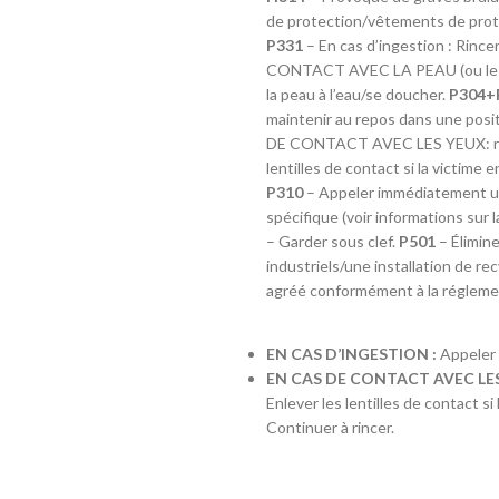
de protection/vêtements de prot
IBU :
22
P331
– En cas d’ingestion : Rince
DI :
1040 - 106
CONTACT AVEC LA PEAU (ou les c
DF :
1010 - 101
la peau à l’eau/se doucher.
P304+
EBC :
8
maintenir au repos dans une posit
DE CONTACT AVEC LES YEUX: rince
lentilles de contact si la victime 
P310
– Appeler immédiatement
spécifique (voir informations sur 
– Garder sous clef.
P501
– Élimine
industriels/une installation de r
agréé conformément à la réglemen
EN CAS D’INGESTION :
Appeler
EN CAS DE CONTACT AVEC LES
Enlever les lentilles de contact si
Continuer à rincer.