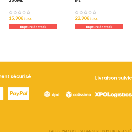
250ML
ML
15,90
€
22,90
€
(T.T.C).
(T.T.C).
Rupture de stock
Rupture de stock
ent sécurisé
Livraison suivie
L'ABUS D'ALCOOL EST DANGEREUX POUR LA SANTÉ.