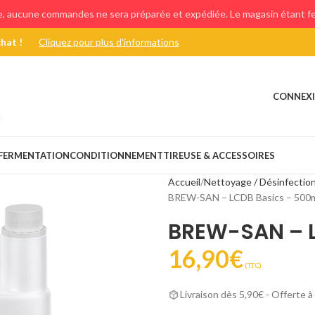
e, aucune commandes ne sera préparée et expédiée. Le magasin étant fer
chat !
Cliquez pour plus d'informations
CONNEXI
FERMENTATION
CONDITIONNEMENT
TIREUSE & ACCESSOIRES
Accueil
Nettoyage / Désinfectio
BREW-SAN – LCDB Basics – 500
BREW-SAN – 
16,90
€
(T.T.C).
Livraison dès 5,90€ - Offerte à