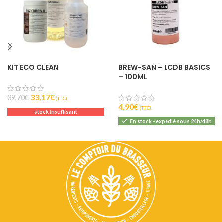
KIT ECO CLEAN
BREW-SAN – LCDB BASICS
– 100ML
33,17
€
39,70
€
(T.T.C).
4,90
€
(T.T.C).
stock insuffisant
En stock - expédié sous 24h/48h