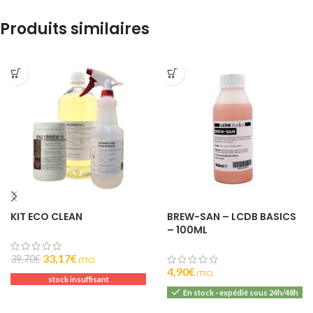
Produits similaires
KIT ECO CLEAN
BREW-SAN – LCDB BASICS
– 100ML
33,17
€
39,70
€
(T.T.C).
4,90
€
(T.T.C).
stock insuffisant
En stock - expédié sous 24h/48h