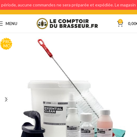
période, aucune commandes ne sera préparée et expédiée. Le magasin
étant fermé, aucun retraits en magasin ne sera possible.
0
MENU
0,00
PRO
MO