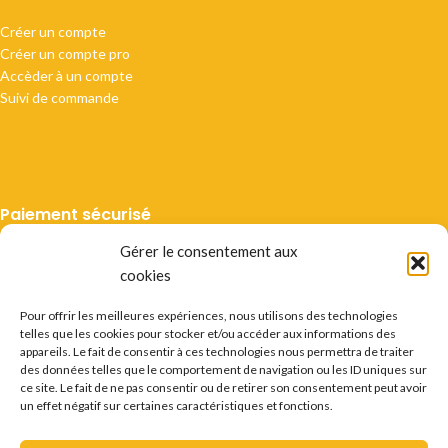
Créer un compte
Créer un compte pro
Accèder à un compte
Suivi de commande
Paiement sécurisé
Gérer le consentement aux
cookies
Pour offrir les meilleures expériences, nous utilisons des technologies
telles que les cookies pour stocker et/ou accéder aux informations des
Livraison suivie
appareils. Le fait de consentir à ces technologies nous permettra de traiter
des données telles que le comportement de navigation ou les ID uniques sur
ce site. Le fait de ne pas consentir ou de retirer son consentement peut avoir
un effet négatif sur certaines caractéristiques et fonctions.