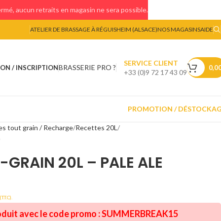
mé, aucun retraits en magasin ne sera possible.
ATELIER DE BRASSAGE À RÉGUISHEIM (ALSACE)
NOS MAGASINS
AIDE
SERVICE CLIENT
BRASSERIE PRO ?
ON / INSCRIPTION
0,0
+33 (0)9 72 17 43 09
PROMOTION / DÉSTOCKA
s tout grain / Recharge
Recettes 20L
e
-GRAIN 20L – PALE ALE
(T.T.C).
oduit avec le code promo :
SUMMERBREAK15