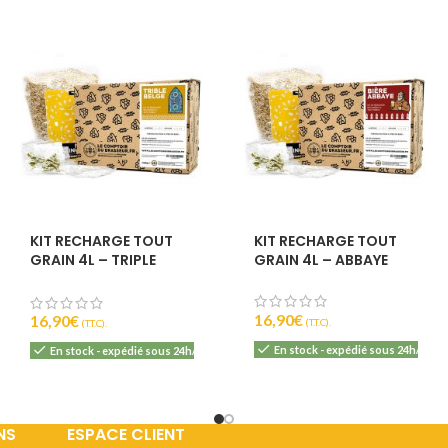
KIT RECHARGE TOUT
KIT RECHARGE TOUT
GRAIN 4L – TRIPLE
GRAIN 4L – ABBAYE
BELGE
16,90
€
16,90
€
(T.T.C).
(T.T.C).
En stock - expédié sous 24h/48h
En stock - expédié sous 24h/48h
NS
ESPACE CLIENT