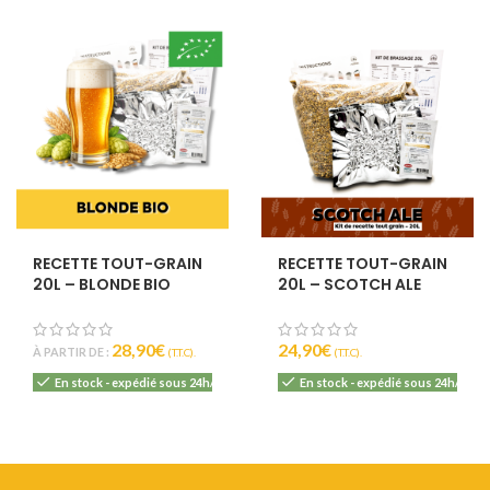
RECETTE TOUT-GRAIN
RECETTE TOUT-GRAIN
20L – BLONDE BIO
20L – SCOTCH ALE
28,90
€
24,90
€
À PARTIR DE :
(T.T.C).
(T.T.C).
En stock - expédié sous 24h/48h
En stock - expédié sous 24h/48h