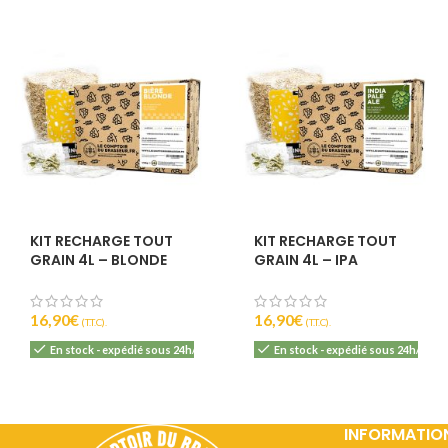
KIT RECHARGE TOUT
KIT RECHARGE TOUT
GRAIN 4L – BLONDE
GRAIN 4L – IPA
16,90
€
16,90
€
(T.T.C).
(T.T.C).
En stock - expédié sous 24h/48h
En stock - expédié sous 24h/48h
INFORMATIO