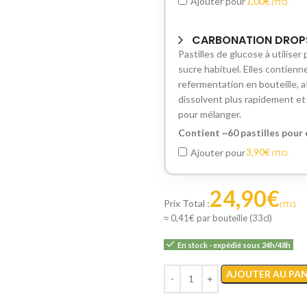
1,00
€
Ajouter pour
(T.T.C).
IBU :
22
DI :
1040 - 106
CARBONATION DROPS
DF :
1010 - 101
Pastilles de glucose à utiliser
EBC :
8
sucre habituel. Elles contienn
refermentation en bouteille, af
dissolvent plus rapidement et i
pour mélanger.
Contient ~60 pastilles pour e
3,90
€
Ajouter pour
(T.T.C).
24,90
€
≈ 0,41€ par bouteille (33cl)
En stock - expédié sous 24h/48h
AJOUTER AU PAN