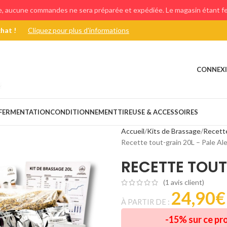
e, aucune commandes ne sera préparée et expédiée. Le magasin étant fer
chat !
Cliquez pour plus d'informations
CONNEXI
FERMENTATION
CONDITIONNEMENT
TIREUSE & ACCESSOIRES
Accueil
Kits de Brassage
Recette
Recette tout-grain 20L – Pale Al
RECETTE TOUT
(
1
avis client)
24,90
€
À PARTIR DE :
-15% sur ce pr