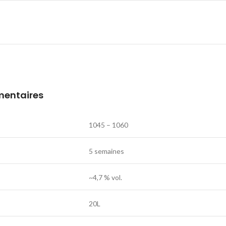
mentaires
1045 – 1060
5 semaines
~4,7 % vol.
20L