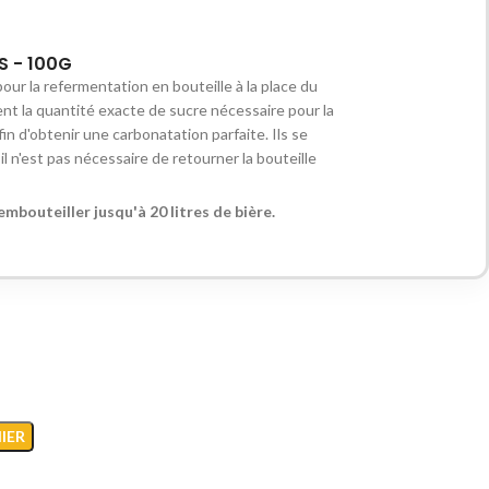
0
 - 100G
6
 pour la refermentation en bouteille à la place du
ent la quantité exacte de sucre nécessaire pour la
in d'obtenir une carbonatation parfaite. Ils se
l n'est pas nécessaire de retourner la bouteille
mbouteiller jusqu'à 20 litres de bière.
IER