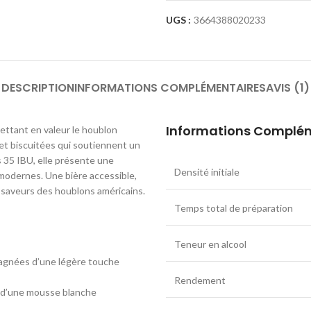
UGS :
3664388020233
DESCRIPTION
INFORMATIONS COMPLÉMENTAIRES
AVIS (1)
Informations Complé
ettant en valeur le houblon
 et biscuitées qui soutiennent un
s 35 IBU, elle présente une
Densité initiale
modernes. Une bière accessible,
s saveurs des houblons américains.
Temps total de préparation
Teneur en alcool
pagnées d’une légère touche
Rendement
 d’une mousse blanche