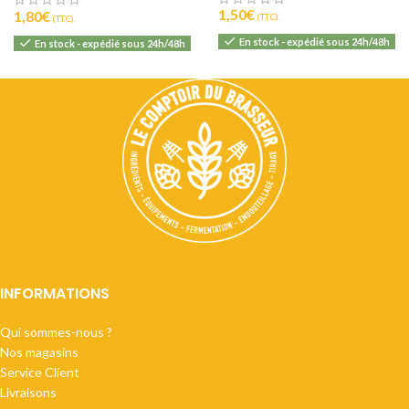
1,50
€
1,80
€
(T.T.C).
(T.T.C).
En stock - expédié sous 24h/48h
En stock - expédié sous 24h/48h
INFORMATIONS
Qui sommes-nous ?
Nos magasins
Service Client
Livraisons